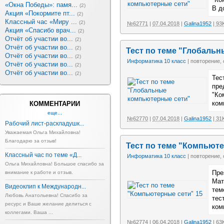
«Окна Победы»: памя...
(2)
В д
Акция «Покормите пт...
(2)
Классный час «Миру ...
(2)
№62771
|
07.04.2018
|
Galina1952
| 93
Акция «Спасибо врач...
(2)
Отчёт об участии во...
(2)
Отчёт об участии во...
(2)
Тест по теме "Глобаль
Отчёт об участии во...
(2)
Информатика 10 класс
| повторение, 
Отчёт об участии во...
(2)
Отчёт об участии во...
(2)
Тес
пре
"Ко
ком
КОММЕНТАРИИ
еще...
№62770
|
07.04.2018
|
Galina1952
| 31
Рабочий лист-раскладушк...
Уважаемая Ольга Михайловна!
Благодарю за отзыв!
Тест по теме "Компьюте
Классный час по теме «Д...
Информатика 10 класс
| повторение,
Ольга Михайловна! Большое спасибо за
Пре
внимание к работе и отзыв.
Мат
Видеоклип к Международн...
тем
Любовь Анатольевна! Спасибо за
тес
ресурс и Ваше желание делиться с
ком
коллегами. Ваша ...
№62774
|
06.04.2018
|
Galina1952
| 63