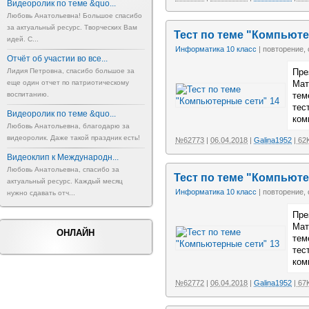
Видеоролик по теме &quo...
Любовь Анатольевна! Большое спасибо
за актуальный ресурс. Творческих Вам
Тест по теме "Компьюте
идей. С...
Информатика 10 класс
| повторение,
Отчёт об участии во все...
Пре
Лидия Петровна, спасибо большое за
Мат
еще один отчет по патриотическому
тем
воспитанию.
тес
Видеоролик по теме &quo...
ком
Любовь Анатольевна, благодарю за
видеоролик. Даже такой праздник есть!
№62773
|
06.04.2018
|
Galina1952
| 62
Видеоклип к Международн...
Любовь Анатольевна, спасибо за
Тест по теме "Компьюте
актуальный ресурс. Каждый месяц
Информатика 10 класс
| повторение,
нужно сдавать отч...
Пре
Мат
ОНЛАЙН
тем
тес
ком
№62772
|
06.04.2018
|
Galina1952
| 67