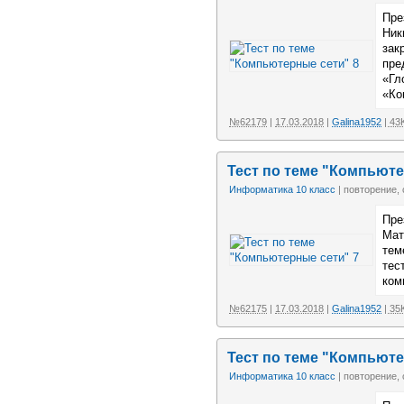
Пре
Ник
зак
пре
«Гл
«Ко
№62179
|
17.03.2018
|
Galina1952
| 43
Тест по теме "Компьюте
Информатика 10 класс
| повторение,
Пре
Мат
тем
тес
ком
№62175
|
17.03.2018
|
Galina1952
| 35
Тест по теме "Компьюте
Информатика 10 класс
| повторение,