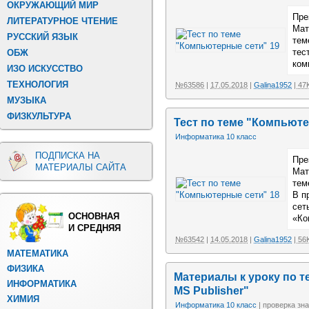
ОКРУЖАЮЩИЙ МИР
Пре
ЛИТЕРАТУРНОЕ ЧТЕНИЕ
Мат
РУССКИЙ ЯЗЫК
тем
тес
ОБЖ
ком
ИЗО ИСКУССТВО
ТЕХНОЛОГИЯ
№63586
|
17.05.2018
|
Galina1952
| 47
МУЗЫКА
ФИЗКУЛЬТУРА
Тест по теме "Компьюте
Информатика 10 класс
ПОДПИСКА НА
Пре
МАТЕРИАЛЫ САЙТА
Мат
тем
В п
сет
ОСНОВНАЯ
«Ко
И СРЕДНЯЯ
№63542
|
14.05.2018
|
Galina1952
| 56
МАТЕМАТИКА
ФИЗИКА
Материалы к уроку по 
ИНФОРМАТИКА
MS Publisher"
ХИМИЯ
Информатика 10 класс
| проверка зна