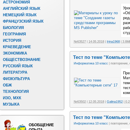
АСТРОНОМИЯ
Уро
АНГЛИЙСКИЙ ЯЗЫК
«Об
НЕМЕЦКИЙ ЯЗЫК
ред
ФРАНЦУЗСКИЙ ЯЗЫК
раз
раб
БИОЛОГИЯ
сту
ГЕОГРАФИЯ
ИСТОРИЯ
№63527
|
14.05.2018
|
Irina1968
| 3.8M
КРАЕВЕДЕНИЕ
ЭКОНОМИКА
Тест по теме "Компьюте
ОБЩЕСТВОЗНАНИЕ
Информатика 10 класс
| повторение,
РУССКИЙ ЯЗЫК
ЛИТЕРАТУРА
Пре
Мат
ФИЗКУЛЬТУРА
тем
ОБЖ
тес
ТЕХНОЛОГИЯ
ком
ИЗО, МХК
№63502
|
12.05.2018
|
Galina1952
| 0.
МУЗЫКА
Тест по теме "Компьюте
Информатика 10 класс
| повторение,
ОБОБЩЕНИЕ
ОПЫТА