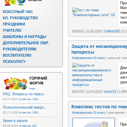
Пре
Мат
КЛАССНЫЙ ЧАС
тем
тес
КЛ. РУКОВОДСТВО
ком
ПРАЗДНИКИ
УЧИТЕЛЮ
№63501
|
12.05.2018
|
Galina1952
| 0.
ШАБЛОНЫ И НАГРАДЫ
ДОПОЛНИТЕЛЬНОЕ ОБР.
Защита от несанкцион
РУКОВОДИТЕЛЯМ
процессы
ВОСПИТАТЕЛЮ
Информатика 10 класс
| урок нов. ма
ПСИХОЛОГУ
Дан
дан
наг
ГОРЯЧИЙ
уро
ФОРУМ
еще...
№62706
|
22.04.2018
|
boyko72
| 1.9M
FAQ. Вопросы по персо...
03.07.2026 (
ответов: 135
)
Комплекс тестов по те
Психологический микро...
Информатика 10 класс
| повторение,
02.07.2026 (
ответов: 194
)
Уроки в школе
Пре
25.06.2026 (
ответов: 44
)