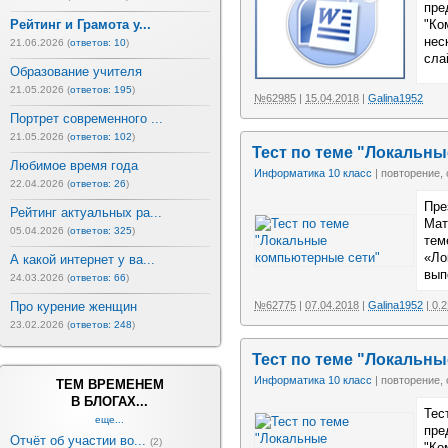
пре
"Ко
Рейтинг и Грамота у...
нес
21.06.2026 (
ответов: 10
)
сла
Образование учителя
21.05.2026 (
ответов: 195
)
№62985
|
15.04.2018
|
Galina1952
Портрет современного ...
21.05.2026 (
ответов: 102
)
Тест по теме "Локальн
Любимое время года
Информатика 10 класс
| повторение,
22.04.2026 (
ответов: 26
)
Пре
Рейтинг актуальных ра...
Мат
05.04.2026 (
ответов: 325
)
тем
«Ло
А какой интернет у ва...
вып
24.03.2026 (
ответов: 66
)
№62775
|
07.04.2018
|
Galina1952
| 0.
Про курение женщин
23.02.2026 (
ответов: 248
)
Тест по теме "Локальн
Информатика 10 класс
| повторение, 
ТЕМ ВРЕМЕНЕМ
В БЛОГАХ...
Тес
еще...
пре
Отчёт об участии во...
(2)
"Ко