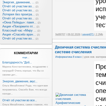
уро
Энергия, движение, ...
(2)
Отчёт об участии во...
(2)
исп
Отчёт об участии во...
(2)
Лотерея без проигра...
(2)
уче
Отчёт об участии во...
(2)
«Окна Победы»: памя...
(2)
тес
Акция «Покормите пт...
(2)
Классный час «Миру ...
(2)
Акция «Спасибо врач...
№89707
|
09.02.2026
|
seven071
| 2.2Mb
(2)
Отчёт об участии во...
(2)
Двоичная система счисле
системе счисления
КОММЕНТАРИИ
Информатика 8 класс
| урок нов. материа
еще...
Благодарность "Доб...
Пре
Марина Константиновна, поздравляю с
наградой! Очень хорошо, что Вы со
тем
своими дет...
счи
Энергия, движение, вкус...
Ольга Михайловна! Рада, что идея вам
опе
понравилась. Спасибо Вам, что всегда
находи...
счи
Отчёт об участии во все...
Ольга Михайловна, самое главное, что