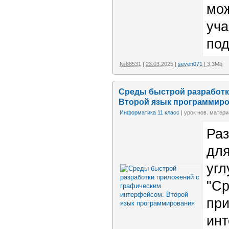
мож
уча
под
№88531
|
23.03.2025
|
seven071
| 3.3Mb
Среды быстрой разработк
Второй язык программир
Информатика 11 класс
| урок нов. матери
Раз
для
угл
"Ср
при
инт