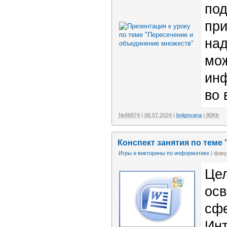
под
при
над
мож
инф
во 
№86874
|
06.07.2024
|
bolgovana
| 80Kb
Конспект занятия по теме
Игры и викторины по информатике
| факу
Цел
осв
сфе
Инт