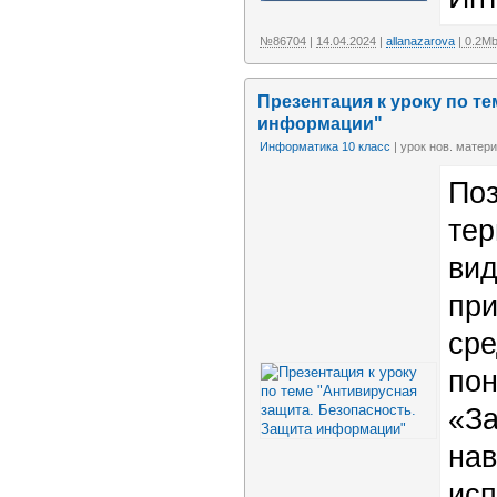
№86704
|
14.04.2024
|
allanazarova
| 0.2M
Презентация к уроку по т
информации"
Информатика 10 класс
| урок нов. матери
Поз
тер
вид
при
сре
пон
«За
нав
исп