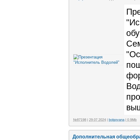
Пре
"Ис
обу
Сем
"Ос
пош
фо
Вод
про
выш
№87198
|
29.07.2024
|
bolgovana
| 0.9Mb
Дополнительная общеобр