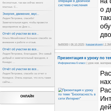
на
бесплатные, так как сейчас много
платных. С...
о д
Энергия, движение, вкус...
так
Лидия Петровна, спасибо!
Замечательная идея, чтобы провести
обу
мероприятие ко Дню з...
дв
Отчёт об участии во все...
Ольга Михайловна! Большое спасибо за
внимание к работе и отзыв.
№89300
|
06.10.2025
|
kasparskseni
| 2.3M
Отчёт об участии во все...
Лидия Петровна, благодарю. Это самый
Презентация к уроку по те
добрый и замечательный праздник, и
Конкурс ...
Информатика 6 класс
| урок нов. материа
Отчёт об участии во все...
Рас
Лидия Петровна, спасибо за отчет о
Конкурсе. Очень хорошо, что есть такие
нах
сайты,...
Рас
ОНЛАЙН
Инт
дей