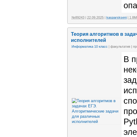
опа
№89243
|
22.09.2025
|
kasparskseni
| 1.8M
Теория алгоритмов в зада
исполнителей
Информатика 10 класс
| факультатив | п
В п
нек
зад
исп
сп
про
Pyt
эле