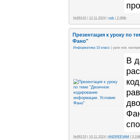
пр
№88142
|
12.11.2024
|
yek
| 2.0Mb
Презентация к уроку по т
Фано"
Информатика 10 класс
| урок нов. матери
В д
рас
код
ра
дво
Фан
спо
№88133
|
10.11.2024
|
ANDREEVAM
| 3.1M