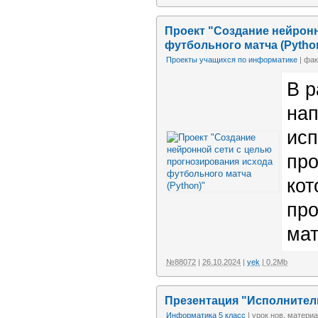
Проект "Создание нейронн
футбольного матча (Pytho
Проекты учащихся по информатике
| фак
В р
нап
исп
про
кот
про
мат
№88072
|
26.10.2024
|
yek
| 0.2Mb
Презентация "Исполнител
Информатика 5 класс
| урок нов. материа