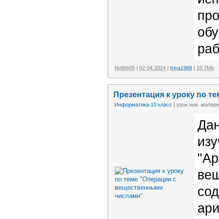
пр
обу
раб
№86665
|
02.04.2024
|
Irina1968
| 10.7Mb
Презентация к уроку по т
Информатика 10 класс
| урок нов. матери
Дан
изу
"Ар
ве
со
ари