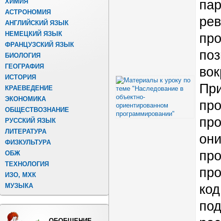
ХИМИЯ
пар
АСТРОНОМИЯ
рев
АНГЛИЙСКИЙ ЯЗЫК
НЕМЕЦКИЙ ЯЗЫК
про
ФРАНЦУЗСКИЙ ЯЗЫК
поз
БИОЛОГИЯ
ГЕОГРАФИЯ
вок
ИСТОРИЯ
Пр
КРАЕВЕДЕНИЕ
ЭКОНОМИКА
про
ОБЩЕСТВОЗНАНИЕ
про
РУССКИЙ ЯЗЫК
ЛИТЕРАТУРА
они
ФИЗКУЛЬТУРА
пр
ОБЖ
ТЕХНОЛОГИЯ
про
ИЗО, МХК
МУЗЫКА
код
по
ОБОБЩЕНИЕ