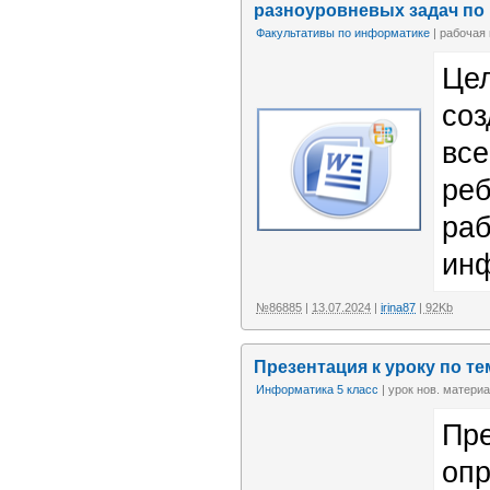
разноуровневых задач по
Факультативы по информатике
| рабочая 
Це
соз
все
реб
ра
ин
№86885
|
13.07.2024
|
irina87
| 92Kb
Презентация к уроку по т
Информатика 5 класс
| урок нов. матери
Пре
опр