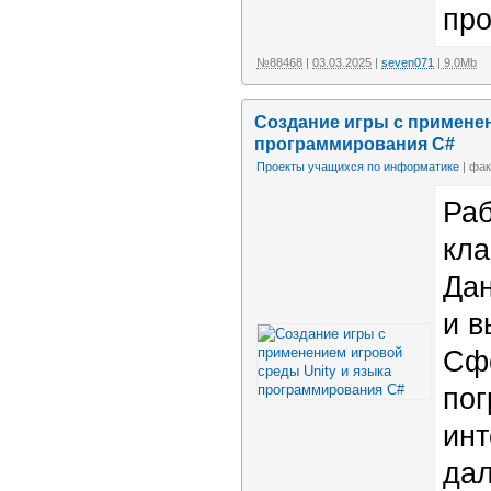
пр
№88468
|
03.03.2025
|
seven071
| 9.0Mb
Создание игры с применен
программирования C#
Проекты учащихся по информатике
| фак
Раб
кла
Дан
и в
Сфе
пог
инт
дал