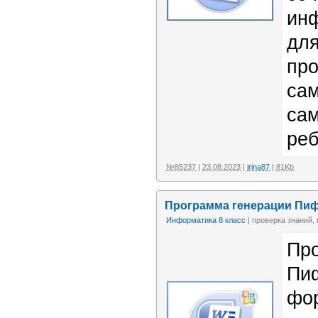
инф
для
пр
сам
сам
реб
№85237
|
23.08.2023
|
irina87
| 81Kb
Программа генерации Пиф
Информатика 8 класс
| проверка знаний,
Пр
Пиф
фо