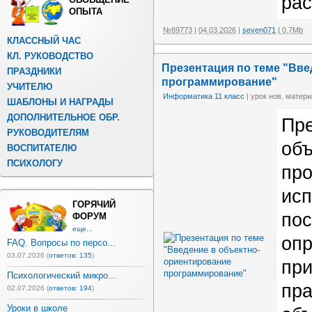
ра
ОПЫТА
№89773
|
04.03.2026
|
seven071
| 0.7Mb
КЛАССНЫЙ ЧАС
КЛ. РУКОВОДСТВО
Презентация по теме "Вв
ПРАЗДНИКИ
программирование"
УЧИТЕЛЮ
Информатика 11 класс
| урок нов. матери
ШАБЛОНЫ И НАГРАДЫ
ДОПОЛНИТЕЛЬНОЕ ОБР.
Пре
РУКОВОДИТЕЛЯМ
объ
ВОСПИТАТЕЛЮ
ПСИХОЛОГУ
про
исп
ГОРЯЧИЙ
пос
ФОРУМ
еще...
опр
FAQ. Вопросы по персо...
03.07.2026 (
ответов: 135
)
при
Психологический микро...
пра
02.07.2026 (
ответов: 194
)
Уроки в школе