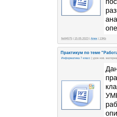
пос
раз
ана
опе
№84575
|
15.05.2023
|
Алек
| 13Kb
Практикум по теме "Работ
Информатика 7 класс
| урок нов. матери
Да
пра
кла
УМК
раб
опи