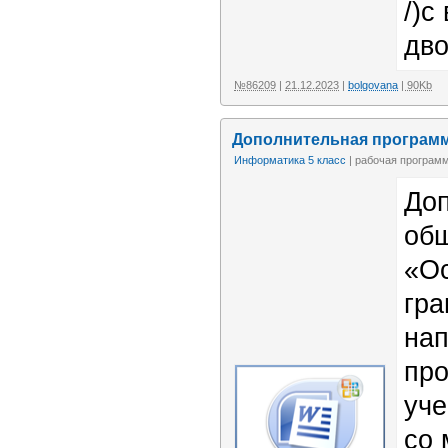
/)с
дво
№86209
|
21.12.2023
|
bolgovana
| 90Kb
Дополнительная програм
Информатика 5 класс
| рабочая програм
До
об
«О
гра
нап
пр
уче
со 