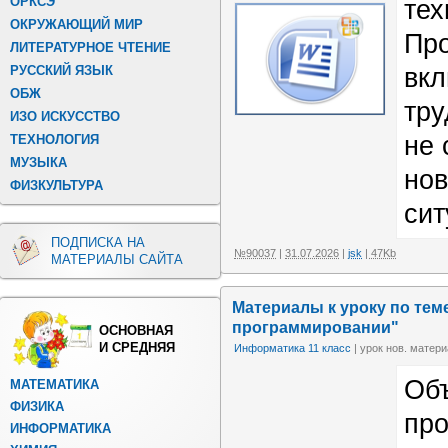
ОРКСЭ
тех
ОКРУЖАЮЩИЙ МИР
Пр
ЛИТЕРАТУРНОЕ ЧТЕНИЕ
РУССКИЙ ЯЗЫК
вкл
ОБЖ
тру
ИЗО ИСКУССТВО
не 
ТЕХНОЛОГИЯ
МУЗЫКА
нов
ФИЗКУЛЬТУРА
сит
ПОДПИСКА НА
№90037
|
31.07.2026
|
jsk
| 47Kb
МАТЕРИАЛЫ САЙТА
Материалы к уроку по те
программировании"
ОСНОВНАЯ
И СРЕДНЯЯ
Информатика 11 класс
| урок нов. матери
Объ
МАТЕМАТИКА
ФИЗИКА
про
ИНФОРМАТИКА