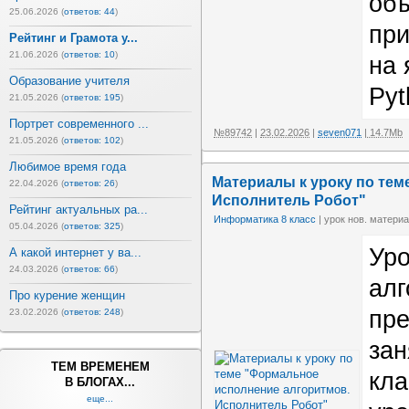
объ
25.06.2026 (
ответов: 44
)
пр
Рейтинг и Грамота у...
21.06.2026 (
ответов: 10
)
на 
Образование учителя
Pyt
21.05.2026 (
ответов: 195
)
Портрет современного ...
№89742
|
23.02.2026
|
seven071
| 14.7Mb
21.05.2026 (
ответов: 102
)
Любимое время года
Материалы к уроку по те
22.04.2026 (
ответов: 26
)
Исполнитель Робот"
Рейтинг актуальных ра...
Информатика 8 класс
| урок нов. материа
05.04.2026 (
ответов: 325
)
Уро
А какой интернет у ва...
24.03.2026 (
ответов: 66
)
алг
Про курение женщин
пре
23.02.2026 (
ответов: 248
)
зан
ТЕМ ВРЕМЕНЕМ
кла
В БЛОГАХ...
еще...