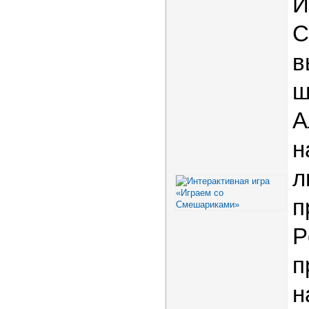
И
С
в
ш
А
н
л
п
P
п
н