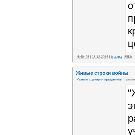
о
п
к
ц
№49425
|
18.12.2016
|
bragina
| 55Kb
Живые строки войны
Разные сценарии праздников
| презен
"
э
р
у