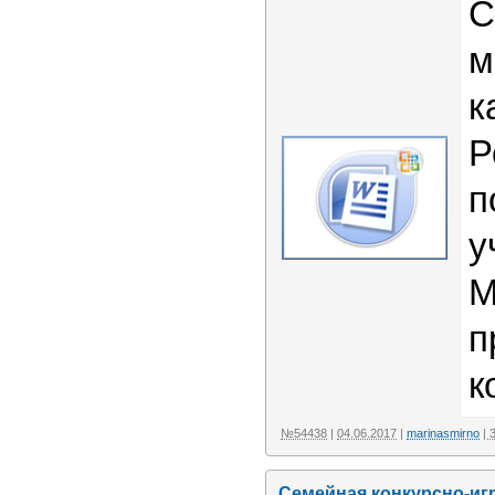
С
м
к
Р
п
у
М
п
к
№54438
|
04.06.2017
|
marinasmirno
| 
Семейная конкурсно-иг