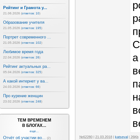
р
Рейтинг и Грамота у...
21.06.2026 (
ответов: 10
)
р
Образование учителя
п
21.05.2026 (
ответов: 195
)
Портрет современного ...
С
21.05.2026 (
ответов: 102
)
Любимое время года
а
22.04.2026 (
ответов: 26
)
Рейтинг актуальных ра...
в
05.04.2026 (
ответов: 325
)
п
А какой интернет у ва...
24.03.2026 (
ответов: 66
)
н
Про курение женщин
23.02.2026 (
ответов: 248
)
в
в
ТЕМ ВРЕМЕНЕМ
В БЛОГАХ...
еще...
№62280
|
21.03.2018
|
katseval
| 26Kb
Отчёт об участии во...
(2)