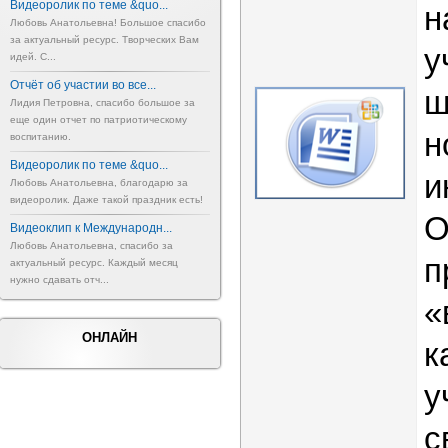
Видеоролик по теме &quo...
н
Любовь Анатольевна! Большое спасибо
за актуальный ресурс. Творческих Вам
у
идей. С...
Отчёт об участии во все...
ш
Лидия Петровна, спасибо большое за
еще один отчет по патриотическому
н
воспитанию.
Видеоролик по теме &quo...
и
Любовь Анатольевна, благодарю за
видеоролик. Даже такой праздник есть!
О
Видеоклип к Международн...
Любовь Анатольевна, спасибо за
п
актуальный ресурс. Каждый месяц
нужно сдавать отч...
«
ОНЛАЙН
к
у
с