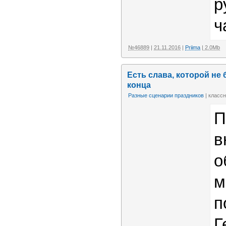
р
ч
№46889
|
21.11.2016
|
Priima
| 2.0Mb
Есть слава, которой не 
конца
Разные сценарии праздников
| классн
П
в
о
м
п
Г