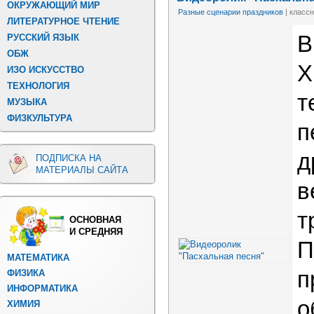
ОКРУЖАЮЩИЙ МИР
Разные сценарии праздников
| классн
ЛИТЕРАТУРНОЕ ЧТЕНИЕ
В
РУССКИЙ ЯЗЫК
ОБЖ
Х
ИЗО ИСКУССТВО
ТЕХНОЛОГИЯ
т
МУЗЫКА
ФИЗКУЛЬТУРА
п
д
ПОДПИСКА НА
МАТЕРИАЛЫ САЙТА
в
т
ОСНОВНАЯ
И СРЕДНЯЯ
П
МАТЕМАТИКА
п
ФИЗИКА
ИНФОРМАТИКА
о
ХИМИЯ