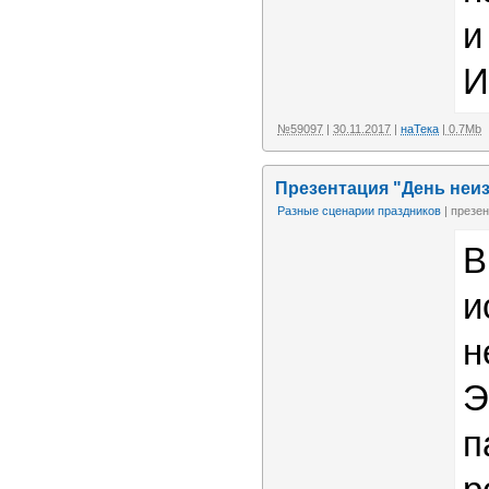
и
И
№59097
|
30.11.2017
|
наТека
| 0.7Mb
Презентация "День неиз
Разные сценарии праздников
| презе
В
и
н
Э
п