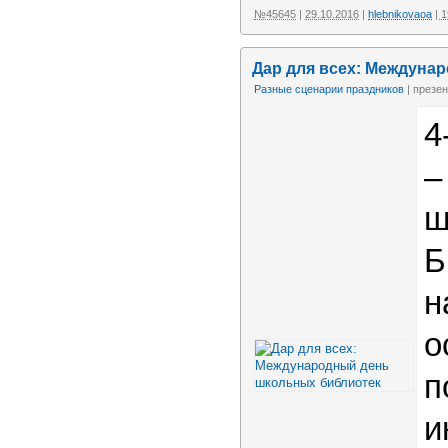
№45645
|
29.10.2016
|
hlebnikovaoa
| 
Дар для всех: Междуна
Разные сценарии праздников
| презе
4
–
ш
Б
н
о
п
и