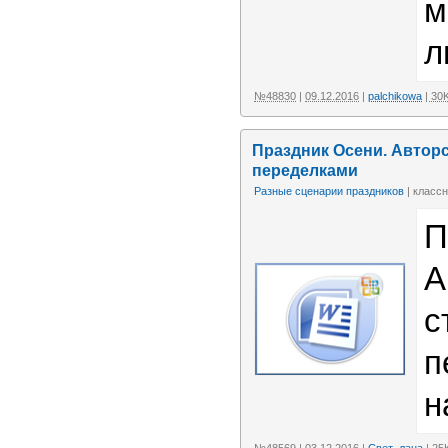
м
л
№48830
|
09.12.2016
|
palchikowa
| 30
Праздник Осени. Авторс
переделками
Разные сценарии праздников
| классн
П
А
с
п
н
№48569
|
03.12.2016
|
Свет_лана
| 25