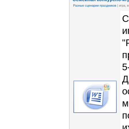
Разные сценарии праздников
| игра, 
С
и
"
п
5
Д
о
м
п
и