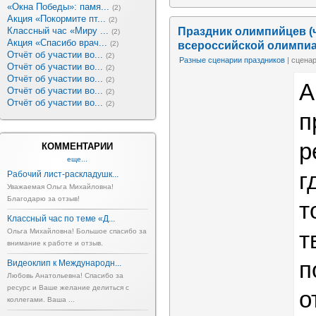
«Окна Победы»: памя...
(2)
Акция «Покормите пт...
(2)
Праздник олимпийцев (
Классный час «Миру ...
(2)
Акция «Спасибо врач...
всероссийской олимпи
(2)
Отчёт об участии во...
(2)
Разные сценарии праздников
| сцена
Отчёт об участии во...
(2)
Отчёт об участии во...
(2)
А
Отчёт об участии во...
(2)
Отчёт об участии во...
(2)
п
р
КОММЕНТАРИИ
еще...
г
Рабочий лист-раскладушк...
Уважаемая Ольга Михайловна!
Благодарю за отзыв!
т
Классный час по теме «Д...
Ольга Михайловна! Большое спасибо за
т
внимание к работе и отзыв.
п
Видеоклип к Международн...
Любовь Анатольевна! Спасибо за
ресурс и Ваше желание делиться с
о
коллегами. Ваша ...