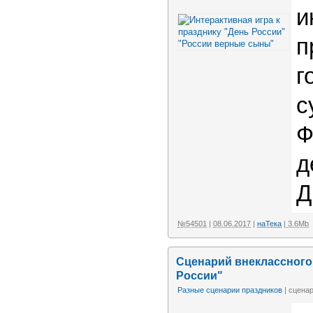
и
п
г
с
Ф
д
Д
№54501
|
08.06.2017
|
наТека
| 3.6Mb
Сценарий внеклассного 
России"
Разные сценарии праздников
| сцена