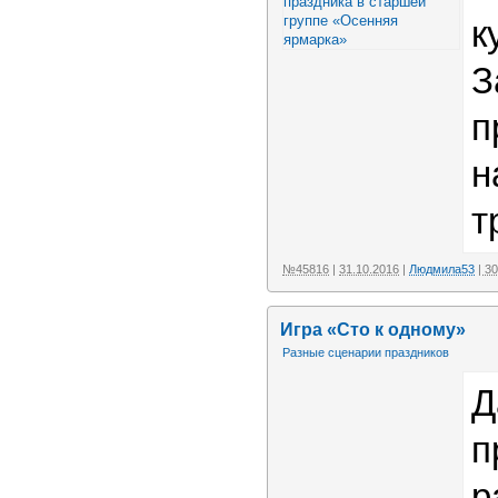
к
З
п
н
т
№45816
|
31.10.2016
|
Людмила53
| 3
Игра «Сто к одному»
Разные сценарии праздников
Д
п
р