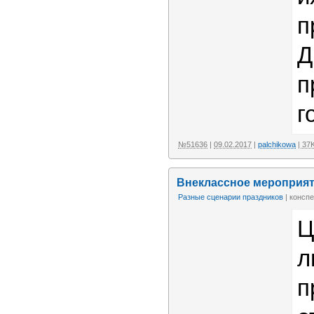
п
Д
п
г
№51636
|
09.02.2017
|
palchikowa
| 37
Внеклассное мероприят
Разные сценарии праздников
| конспе
Ц
л
п