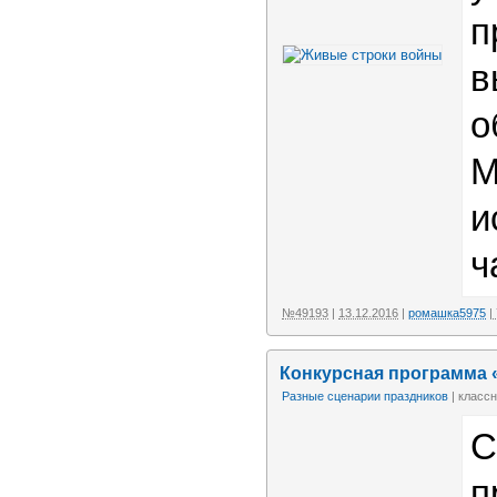
п
в
о
М
и
ч
№49193
|
13.12.2016
|
ромашка5975
|
Конкурсная программа 
Разные сценарии праздников
| классн
С
п