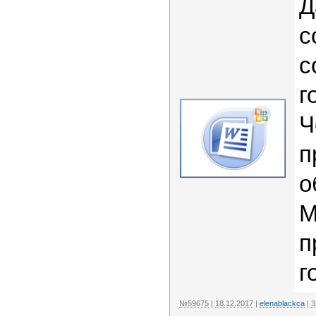
Д
с
с
г
Ч
п
о
М
п
г
№59675
|
18.12.2017
|
elenablackca
| 