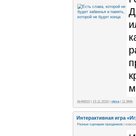
Д
и
к
р
п
к
м
№46810
|
13.11.2016
|
olesa
| 11.8Mb
Интерактивная игра «И
Разные сценарии праздников
| классн