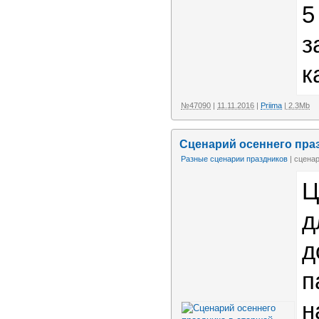
5
з
к
№47090
|
11.11.2016
|
Priima
| 2.3Mb
Сценарий осеннего праз
Разные сценарии праздников
| сцена
Ц
д
д
п
н