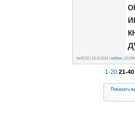
о
и
к
д
№45732
|
19.10.2016
|
наТека
| 10.5Mb
1-20
21-40
Показать в