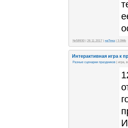
т
е
о
№58930
|
26.11.2017
|
наТека
| 3.0Mb
Интерактивная игра к 
Разные сценарии праздников
| игра, 
1
о
г
п
И