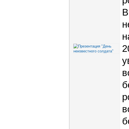
р
В
н
н
2
у
в
б
р
в
б