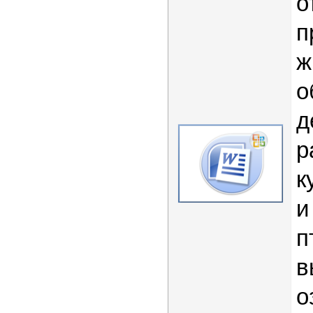
о
п
ж
о
д
р
к
и
п
в
о