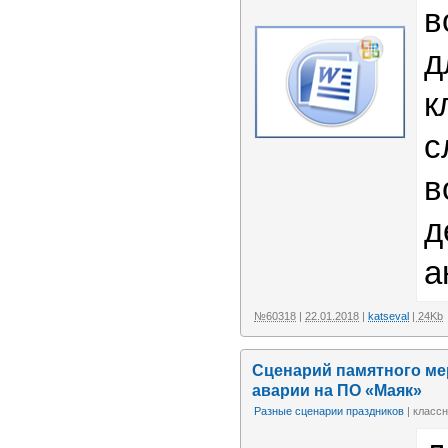
в
д
к
с
в
д
а
№60318
|
22.01.2018
|
katseval
| 24Kb
Сценарий памятного ме
аварии на ПО «Маяк»
Разные сценарии праздников
| классн