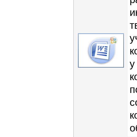
и
т
у
к
у
к
п
с
к
о