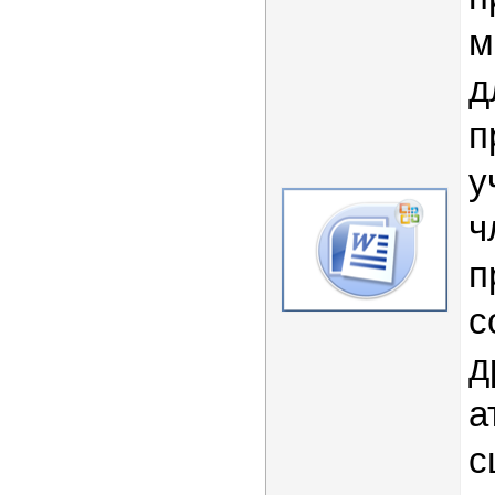
м
д
п
у
ч
п
с
д
а
с