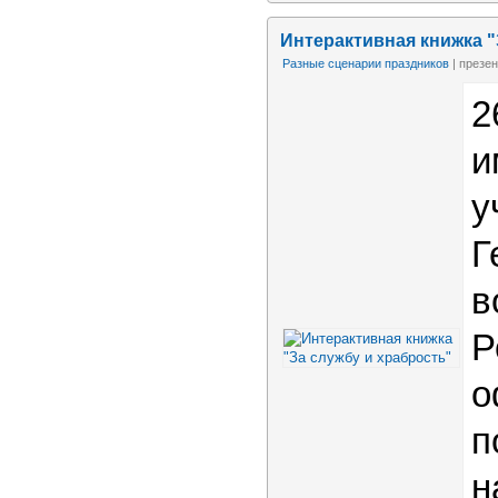
Интерактивная книжка "
Разные сценарии праздников
| презе
2
и
у
Г
в
Р
о
п
н