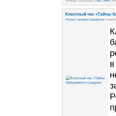
Классный час «Тайны б
Разные сценарии праздников
| классн
К
б
р
в
н
з
Р
п