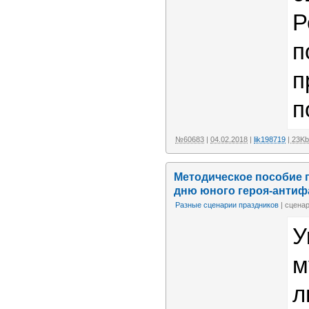
Р
п
п
п
№60683
|
04.02.2018
|
lik198719
| 23Kb
Методическое пособие 
дню юного героя-антиф
Разные сценарии праздников
| сцена
У
м
л