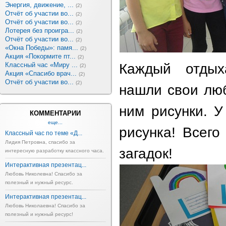
Энергия, движение, ...
(2)
Отчёт об участии во...
(2)
Отчёт об участии во...
(2)
Лотерея без проигра...
(2)
Отчёт об участии во...
(2)
«Окна Победы»: памя...
(2)
Акция «Покормите пт...
(2)
Классный час «Миру ...
Каждый отды
(2)
Акция «Спасибо врач...
(2)
Отчёт об участии во...
(2)
нашли свои люб
ним рисунки. У
КОММЕНТАРИИ
еще...
рисунка! Всего
Классный час по теме «Д...
Лидия Петровна, спасибо за
загадок!
интересную разработку классного часа.
Интерактивная презентац...
Любовь Николевна! Спасибо за
полезный и нужный ресурс.
Интерактивная презентац...
Любовь Николаевна! Спасибо за
полезный и нужный ресурс!