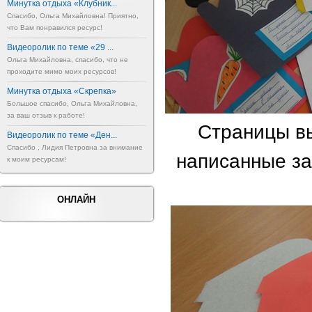
Минутка отдыха «Клубник...
Спасибо, Ольга Михайловна! Приятно,
что Вам понравился ресурс!
Видеоролик по теме «29 ...
Ольга Михайловна, спасибо, что не
проходите мимо моих ресурсов!
Минутка отдыха «Скрепка»
Большое спасибо, Ольга Михайловна,
за ваш отзыв к работе!
Страницы вы
Видеоролик по теме «Ден...
Спасибо , Лидия Петровна за внимание
написанные за
к моим ресурсам!
ОНЛАЙН