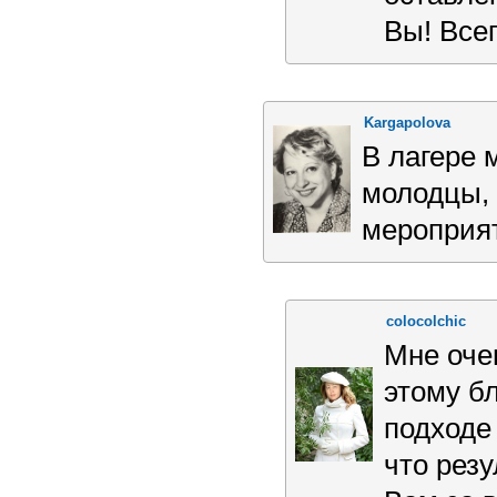
Вы! Все
Kargapolova
В лагере 
молодцы, 
мероприя
colocolchic
Мне оче
этому б
подходе 
что рез