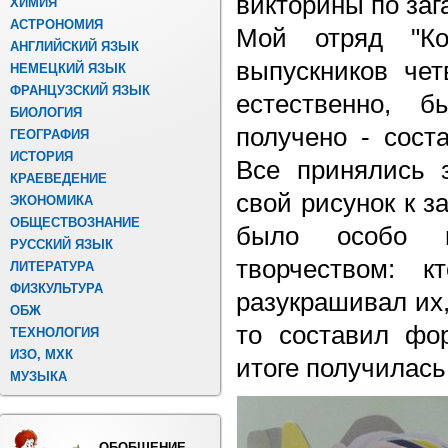
викторины по заг
ХИМИЯ
АСТРОНОМИЯ
Мой отряд "Ко
АНГЛИЙСКИЙ ЯЗЫК
выпускников чет
НЕМЕЦКИЙ ЯЗЫК
ФРАНЦУЗСКИЙ ЯЗЫК
естественно, б
БИОЛОГИЯ
получено - сост
ГЕОГРАФИЯ
ИСТОРИЯ
Все принялись 
КРАЕВЕДЕНИЕ
свой рисунок к з
ЭКОНОМИКА
ОБЩЕСТВОЗНАНИЕ
было особо и
РУССКИЙ ЯЗЫК
творчеством: к
ЛИТЕРАТУРА
ФИЗКУЛЬТУРА
разукрашивал их, 
ОБЖ
то составил фор
ТЕХНОЛОГИЯ
ИЗО, МХК
итоге получилась
МУЗЫКА
ОБОБЩЕНИЕ