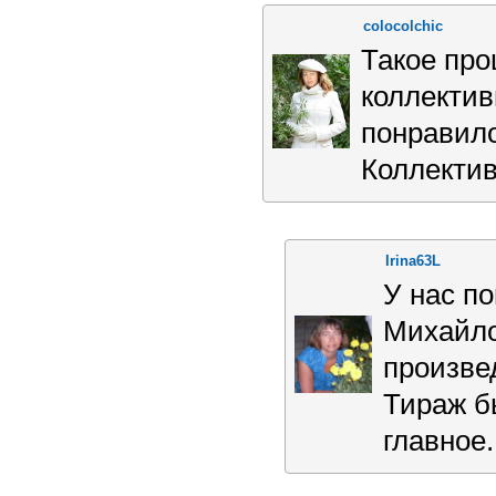
colocolchic
Такое про
коллектив
понравило
Коллектив
Irina63L
У нас п
Михайло
произве
Тираж б
главное.