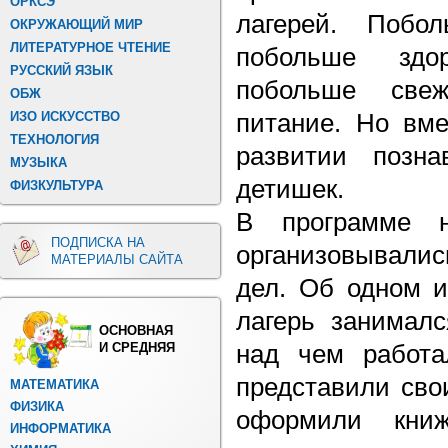
ОРКСЭ
лагерей. Побол
ОКРУЖАЮЩИЙ МИР
ЛИТЕРАТУРНОЕ ЧТЕНИЕ
побольше здор
РУССКИЙ ЯЗЫК
побольше свеж
ОБЖ
ИЗО ИСКУССТВО
питание. Но вме
ТЕХНОЛОГИЯ
развитии познав
МУЗЫКА
детишек.
ФИЗКУЛЬТУРА
В программе н
ПОДПИСКА НА
организовывалис
МАТЕРИАЛЫ САЙТА
дел. Об одном и
лагерь занималс
ОСНОВНАЯ
И СРЕДНЯЯ
над чем работа
представили сво
МАТЕМАТИКА
ФИЗИКА
оформили книж
ИНФОРМАТИКА