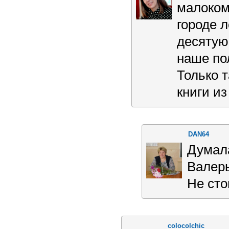
малоком
городе 
десятую
наше по
Только т
книги и
DAN64
Думала
Валерь
Не сто
colocolchic