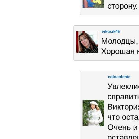
сторону.
vikusik46
Молодцы, 
Хорошая к
colocolchic
Увлекли
справит
Виктори
что ост
Очень и
оставле