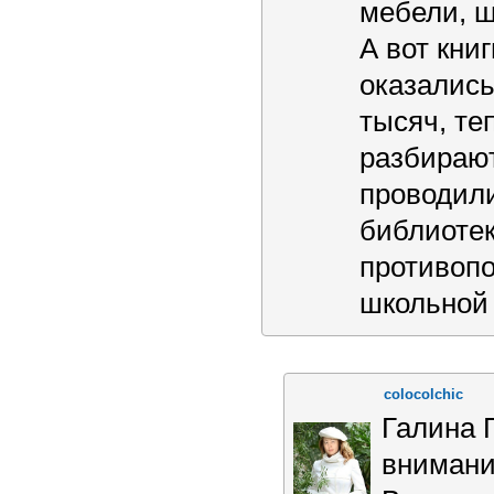
мебели, ш
А вот кни
оказались
тысяч, те
разбирают
проводили
библиотек
противопо
школьной 
colocolchic
Галина 
внимани