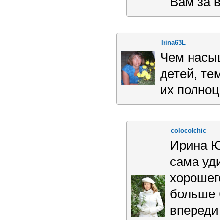
Вам за 
Irina63L
Чем насы
детей, те
их полноц
colocolchic
Ирина Ю
сама уд
хорошег
больше 
впереди