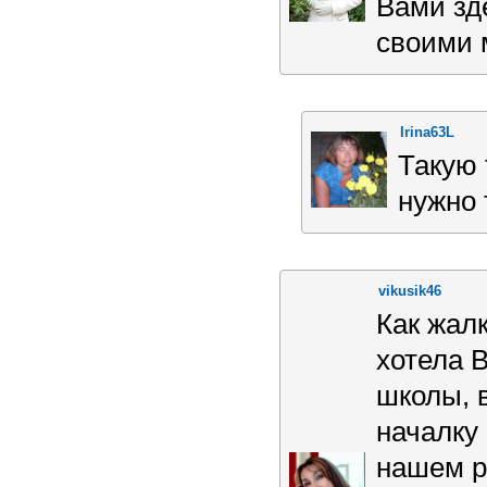
Вами зд
своими 
Irina63L
Такую 
нужно 
vikusik46
Как жал
хотела 
школы, в
началку 
нашем р