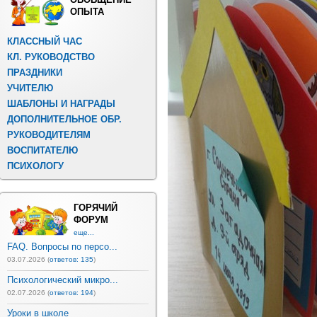
ОПЫТА
КЛАССНЫЙ ЧАС
КЛ. РУКОВОДСТВО
ПРАЗДНИКИ
УЧИТЕЛЮ
ШАБЛОНЫ И НАГРАДЫ
ДОПОЛНИТЕЛЬНОЕ ОБР.
РУКОВОДИТЕЛЯМ
ВОСПИТАТЕЛЮ
ПСИХОЛОГУ
ГОРЯЧИЙ
ФОРУМ
еще...
FAQ. Вопросы по персо...
03.07.2026 (
ответов: 135
)
Психологический микро...
02.07.2026 (
ответов: 194
)
Уроки в школе