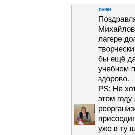
DAN64
Поздравля
Михайловн
лагере до
творческ
бы ещё д
учебном п
здорово.
РS: Не хо
этом году
реорганиз
присоедин
уже в ту 