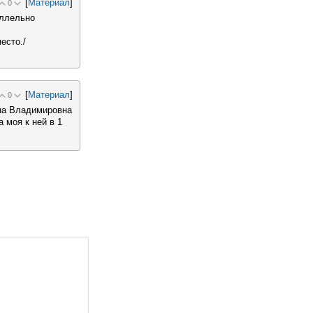
[
Материал
]
0
аллельно
есто./
[
Материал
]
0
ена Владимировна
 моя к ней в 1