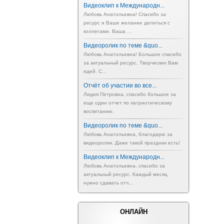
Видеоклип к Международн...
Любовь Анатольевна! Спасибо за
ресурс и Ваше желание делиться с
коллегами. Ваша ...
Видеоролик по теме &quo...
Любовь Анатольевна! Большое спасибо
за актуальный ресурс. Творческих Вам
идей. С...
Отчёт об участии во все...
Лидия Петровна, спасибо большое за
еще один отчет по патриотическому
воспитанию.
Видеоролик по теме &quo...
Любовь Анатольевна, благодарю за
видеоролик. Даже такой праздник есть!
Видеоклип к Международн...
Любовь Анатольевна, спасибо за
актуальный ресурс. Каждый месяц
нужно сдавать отч...
ОНЛАЙН