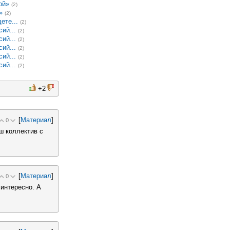
ой»
(2)
»
(2)
ете...
(2)
ий...
(2)
ий...
(2)
ий...
(2)
ий...
(2)
ий...
(2)
+2
[
Материал
]
0
ш коллектив с
[
Материал
]
0
 интересно. А