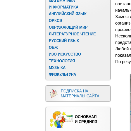
МАТЕМАТИКА
настав
ИНФОРМАТИКА
начальн
АНГЛИЙСКИЙ ЯЗЫК
Замести
ОРКСЭ
организ
ОКРУЖАЮЩИЙ МИР
професс
ЛИТЕРАТУРНОЕ ЧТЕНИЕ
Нескол
РУССКИЙ ЯЗЫК
предста
ОБЖ
Любой к
ИЗО ИСКУССТВО
показал
ТЕХНОЛОГИЯ
По резу
МУЗЫКА
ФИЗКУЛЬТУРА
ПОДПИСКА НА
МАТЕРИАЛЫ САЙТА
ОСНОВНАЯ
И СРЕДНЯЯ