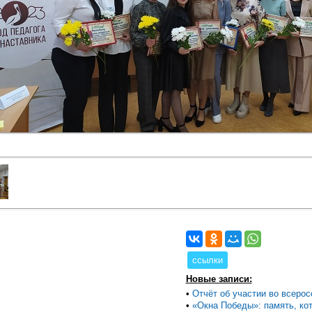
ссылки
Новые записи:
•
Отчёт об участии во всеросс
•
«Окна Победы»: память, кот