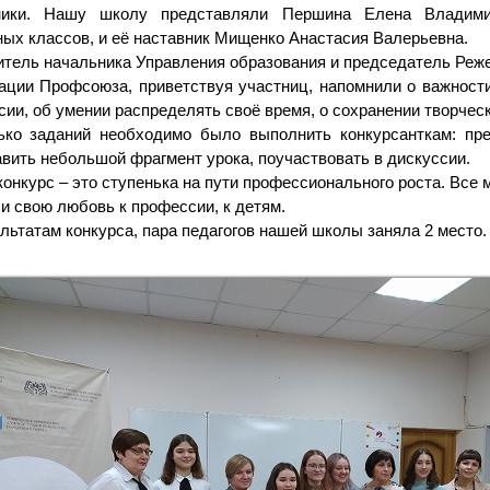
ники. Нашу школу представляли Першина Елена Владими
ых классов, и её наставник Мищенко Анастасия Валерьевна.
тель начальника Управления образования и председатель Реже
ации Профсоюза, приветствуя участниц, напомнили о важности
ии, об умении распределять своё время, о сохранении творческ
ько заданий необходимо было выполнить конкурсанткам: пре
вить небольшой фрагмент урока, поучаствовать в дискуссии.
онкурс – это ступенька на пути профессионального роста. Все
и свою любовь к профессии, к детям.
льтатам конкурса, пара педагогов нашей школы заняла 2 место.