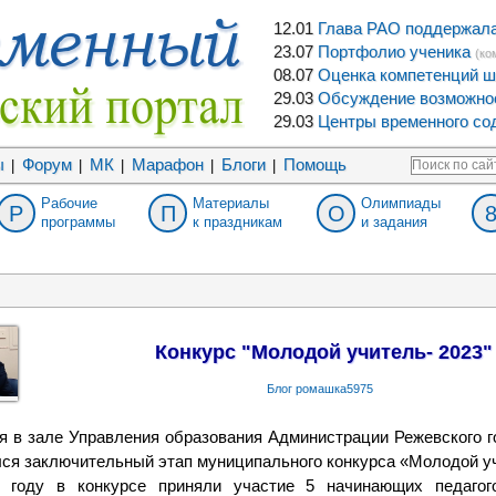
12.01
Глава РАО поддержала 
23.07
Портфолио ученика
(ко
08.07
Оценка компетенций ш
29.03
Обсуждение возможнос
29.03
Центры временного сод
ы
Форум
МК
Марафон
Блоги
Помощь
|
|
|
|
|
Рабочие
Материалы
Олимпиады
Р
П
О
программы
к праздникам
и задания
Конкурс "Молодой учитель- 2023"
Блог ромашка5975
я в зале Управления образования Администрации Режевского г
ся заключительный этап муниципального конкурса «Молодой уч
 году в конкурсе приняли участие 5 начинающих педагог