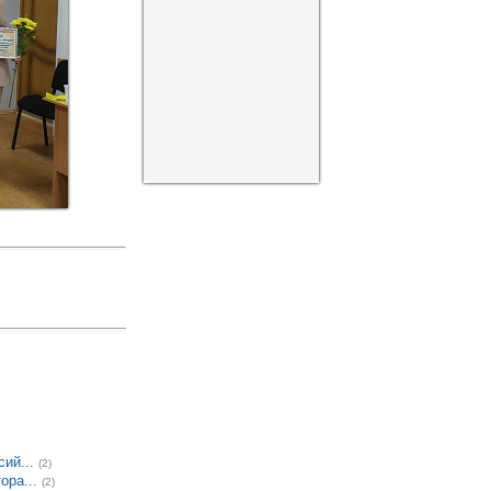
ий...
(2)
ора...
(2)