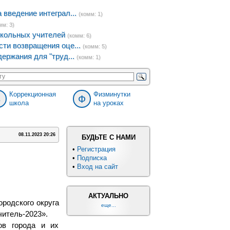
введение интеграл...
(комм: 1)
мм: 3)
кольных учителей
(комм: 6)
ти возвращения оце...
(комм: 5)
ержания для "труд...
(комм: 1)
Коррекционная
Физминутки
8
Ф
школа
на уроках
08.11.2023 20:26
БУДЬТЕ С НАМИ
•
Регистрация
•
Подписка
•
Вход на сайт
АКТУАЛЬНО
ородского округа
еще...
итель-2023».
ов города и их