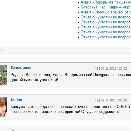
•
Акция «Покормите птиц зим
•
Классный час «Миру – мир!
•
Акция «Спасибо врачам от д
•
Отчёт об участии во всеросс
•
Отчёт об участии во всеросс
•
Отчёт об участии во всеросс
•
Отчёт об участии во всеросс
•
Отчёт об участии во всеросс
4
Беленинка
#1 | 08.11.2023 | 22:02 |
Рада за Ваших коллег, Елена Владимировна! Поздравляю весь ва
достойным выступлением!
la-lisa
#2 | 09.11.2023 | 06:25 |
Конкурс - это всегда очень непросто, очень волнительно и ОЧЕНЬ
призовое место - еще и очень приятно! От души поздравляю!