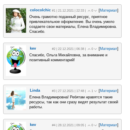
colocolchic
[
Материал
]
#1 | 21.12.2021 | 22:33 |
0
Очень грамотно поданный ресурс, приятное
привлекательное оформление. Вы очень умело
создаете свои материалы, Елена Владимировна.
Спасибо.
kev
[
Материал
]
#2 | 22.12.2021 | 06:38 |
0
Спасибо, Ольга Михайловна, за внимание и
позитивный комментарий!
Linda
[
Материал
]
#3 | 27.12.2021 | 17:48 |
1
Елена Владимировна! Ребятам нравятся такие
ресурсы, так как они сразу видят результат своей
работы.
kev
[
Материал
]
#4 | 28.12.2021 | 09:05 |
0