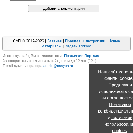
СУП © 2012-2026 |
Главная
|
Правила и инструкции
|
Новые
материалы
|
Задать вопрос
Используя cайт, Вы соглашаетесь с
Правилами Портала
.
Запрещается использовать сайт детям до 12 лет (12+)
E-mail администратора
admin@easyen.ru
Наш сайт исполь
файлы cookie
Продолжая
использовать са
вы соглашаетес
Политикой
конфиденциальн
и
политикой
использован
cookies
.