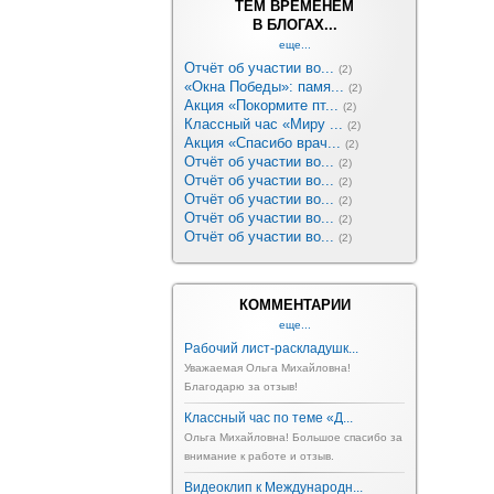
ТЕМ ВРЕМЕНЕМ
В БЛОГАХ...
еще...
Отчёт об участии во...
(2)
«Окна Победы»: памя...
(2)
Акция «Покормите пт...
(2)
Классный час «Миру ...
(2)
Акция «Спасибо врач...
(2)
Отчёт об участии во...
(2)
Отчёт об участии во...
(2)
Отчёт об участии во...
(2)
Отчёт об участии во...
(2)
Отчёт об участии во...
(2)
КОММЕНТАРИИ
еще...
Рабочий лист-раскладушк...
Уважаемая Ольга Михайловна!
Благодарю за отзыв!
Классный час по теме «Д...
Ольга Михайловна! Большое спасибо за
внимание к работе и отзыв.
Видеоклип к Международн...