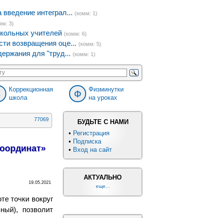
введение интеграл...
(комм: 1)
мм: 3)
кольных учителей
(комм: 6)
ти возвращения оце...
(комм: 5)
ержания для "труд...
(комм: 1)
Коррекционная
Физминутки
8
Ф
школа
на уроках
77069
БУДЬТЕ С НАМИ
•
Регистрация
•
Подписка
координат»
•
Вход на сайт
АКТУАЛЬНО
19.05.2021
еще...
те точки вокруг
ный), позволит