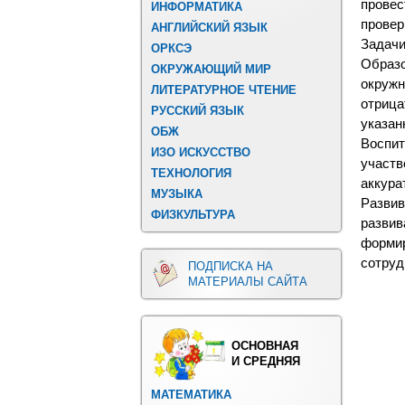
прове
ИНФОРМАТИКА
провер
АНГЛИЙСКИЙ ЯЗЫК
Задачи
ОРКСЭ
Образо
ОКРУЖАЮЩИЙ МИР
окруж
ЛИТЕРАТУРНОЕ ЧТЕНИЕ
отриц
РУССКИЙ ЯЗЫК
указан
ОБЖ
Воспи
ИЗО ИСКУССТВО
участв
ТЕХНОЛОГИЯ
аккура
МУЗЫКА
Разви
ФИЗКУЛЬТУРА
разви
форми
сотруд
ПОДПИСКА НА
МАТЕРИАЛЫ САЙТА
ОСНОВНАЯ
И СРЕДНЯЯ
МАТЕМАТИКА