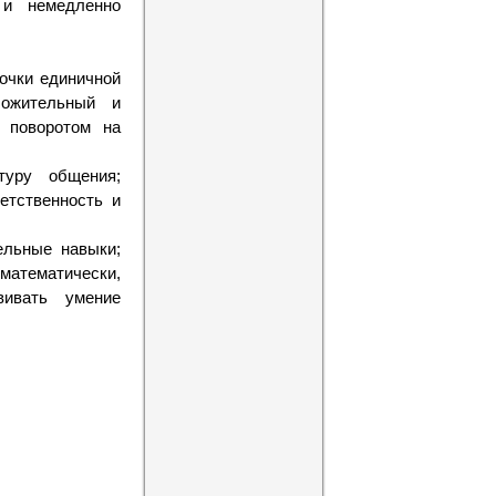
 и немедленно
точки единичной
ложительный и
й поворотом на
туру общения;
етственность и
ельные навыки;
математически,
вивать умение