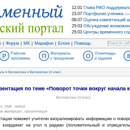
12.01
Глава РАО поддержала 
23.07
Портфолио ученика
(ко
08.07
Оценка компетенций ш
29.03
Обсуждение возможнос
29.03
Центры временного сод
ы
Форум
МК
Марафон
Блоги
Помощь
|
|
|
|
|
Рабочие
Материалы
Олимпиады
Р
П
О
программы
к праздникам
и задания
алы
»
Математика
»
Математика 10 класс
зентация по теме «Поворот точки вокруг начала 
Математика 10 класс
сс, УМК - любой
нов. материал , презентация
тация поможет учителю визуализировать информацию о поворо
 координат на угол α радиан (положительный и отрицатель