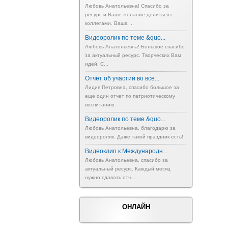
Любовь Анатольевна! Спасибо за
ресурс и Ваше желание делиться с
коллегами. Ваша ...
Видеоролик по теме &quo...
Любовь Анатольевна! Большое спасибо
за актуальный ресурс. Творческих Вам
идей. С...
Отчёт об участии во все...
Лидия Петровна, спасибо большое за
еще один отчет по патриотическому
воспитанию.
Видеоролик по теме &quo...
Любовь Анатольевна, благодарю за
видеоролик. Даже такой праздник есть!
Видеоклип к Международн...
Любовь Анатольевна, спасибо за
актуальный ресурс. Каждый месяц
нужно сдавать отч...
ОНЛАЙН