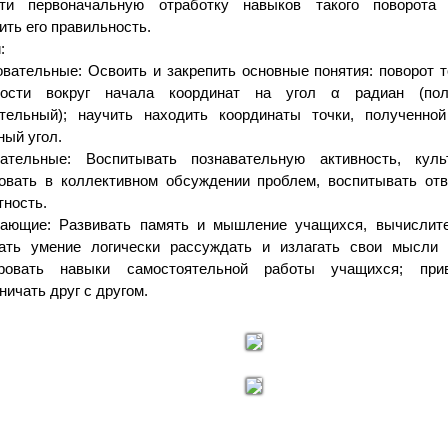
сти первоначальную отработку навыков такого поворота
ить его правильность.
:
вательные: Освоить и закрепить основные понятия: поворот 
ности вокруг начала координат на угол α радиан (по
ательный); научить находить координаты точки, полученно
ный угол.
тательные: Воспитывать познавательную активность, куль
овать в коллективном обсуждении проблем, воспитывать отв
тность.
вающие: Развивать память и мышление учащихся, вычислит
вать умение логически рассуждать и излагать свои мысли 
ровать навыки самостоятельной работы учащихся; при
ничать друг с другом.