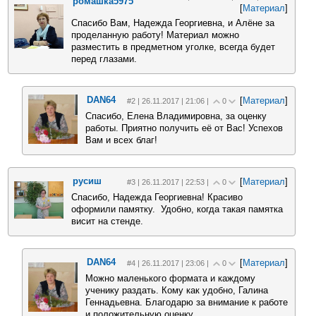
ромашка5975
[
Материал
]
Спасибо Вам, Надежда Георгиевна, и Алёне за
проделанную работу! Материал можно
разместить в предметном уголке, всегда будет
перед глазами.
DAN64
[
Материал
]
#2 | 26.11.2017 | 21:06 |
0
Спасибо, Елена Владимировна, за оценку
работы. Приятно получить её от Вас! Успехов
Вам и всех благ!
русиш
[
Материал
]
#3 | 26.11.2017 | 22:53 |
0
Спасибо, Надежда Георгиевна! Красиво
оформили памятку. Удобно, когда такая памятка
висит на стенде.
DAN64
[
Материал
]
#4 | 26.11.2017 | 23:06 |
0
Можно маленького формата и каждому
ученику раздать. Кому как удобно, Галина
Геннадьевна. Благодарю за внимание к работе
и положительную оценку.