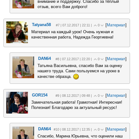
внимание и поддержку. Спасибо за тёплый
отзыв, всего Вам доброго!
Tatyana58
[
Материал
]
#7 | 07.12.2017 | 22:11 |
0
Материал на каждый урок! Очень нужная и
качественная работа, Надежда Георгиевна!
DAN64
[
Материал
]
#8 | 07.12.2017 | 22:20 |
0
Татьяна Васильевна, спасибо Вам за оценку
нашего труда. Сами пользуемся на уроке в
качестве образца.
GOR154
[
Материал
]
#9 | 08.12.2017 | 09:48 |
0
Замечательная работа! Грамотная! Интересная!
Полезная! Благодарю за актуальный ресурс!
DAN64
[
Материал
]
#10 | 08.12.2017 | 12:35 |
0
Спасибо, Марина Юрьевна, что оценили наш