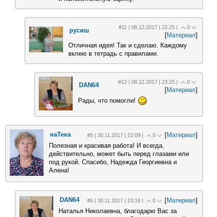
#11 | 08.12.2017 | 22:25 |
0
русиш
[
Материал
]
Отличная идея! Так и сделаю. Каждому
вклею в тетрадь с правилами.
#12 | 08.12.2017 | 23:25 |
0
DAN64
[
Материал
]
Рады, что помогли!
наТека
[
Материал
]
#5 | 30.11.2017 | 22:09 |
0
Полезная и красивая работа! И всегда,
действительно, может быть перед глазами или
под рукой. Спасибо, Надежда Георгиевна и
Алена!
DAN64
[
Материал
]
#6 | 30.11.2017 | 23:16 |
0
Наталья Николаевна, благодарю Вас за