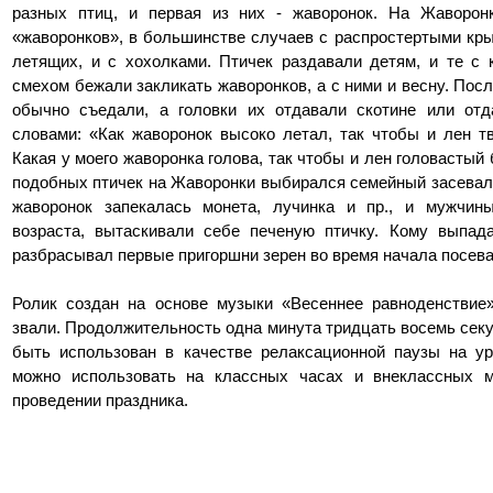
разных птиц, и первая из них - жаворонок. На Жаворон
«жаворонков», в большинстве случаев с распростертыми кр
летящих, и с хохолками. Птичек раздавали детям, и те с 
смехом бежали закликать жаворонков, а с ними и весну. Пос
обычно съедали, а головки их отдавали скотине или отд
словами: «Как жаворонок высоко летал, так чтобы и лен т
Какая у моего жаворонка голова, так чтобы и лен головасты
подобных птичек на Жаворонки выбирался семейный засеваль
жаворонок запекалась монета, лучинка и пр., и мужчины
возраста, вытаскивали себе печеную птичку. Кому выпад
разбрасывал первые пригоршни зерен во время начала посева
Ролик создан на основе музыки «Весеннее равноденствие
звали. Продолжительность одна минута тридцать восемь сек
быть использован в качестве релаксационной паузы на ур
можно использовать на классных часах и внеклассных м
проведении праздника.