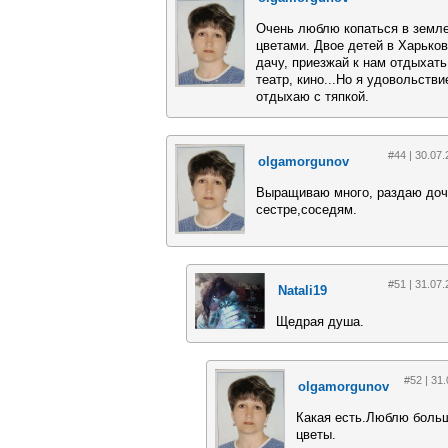
Очень люблю копаться в земле
цветами. Двое детей в Харьков
дачу, приезжай к нам отдыхать
театр, кино...Но я удовольств
отдыхаю с тяпкой.
#44 | 30.07.
olgamorgunov
Выращиваю много, раздаю доч
сестре,соседям.
#51 | 31.07.
Natali19
Щедрая душа.
#52 | 31.
olgamorgunov
Какая есть.Люблю боль
цветы.