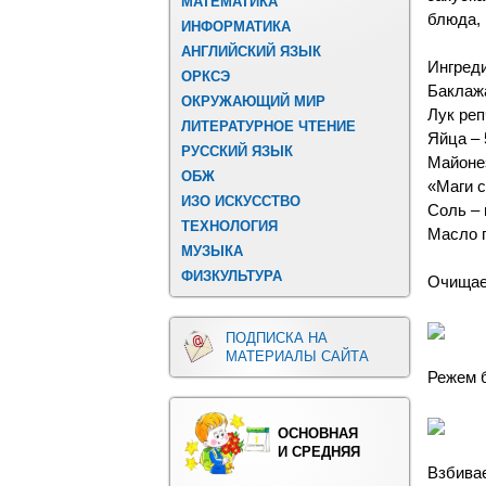
МАТЕМАТИКА
блюда, 
ИНФОРМАТИКА
АНГЛИЙСКИЙ ЯЗЫК
Ингред
ОРКСЭ
Баклажа
ОКРУЖАЮЩИЙ МИР
Лук реп
ЛИТЕРАТУРНОЕ ЧТЕНИЕ
Яйца – 
РУССКИЙ ЯЗЫК
Майонез
ОБЖ
«Маги с
ИЗО ИСКУССТВО
Соль – 
ТЕХНОЛОГИЯ
Масло 
МУЗЫКА
ФИЗКУЛЬТУРА
Очищае
ПОДПИСКА НА
МАТЕРИАЛЫ САЙТА
Режем 
ОСНОВНАЯ
И СРЕДНЯЯ
Взбивае