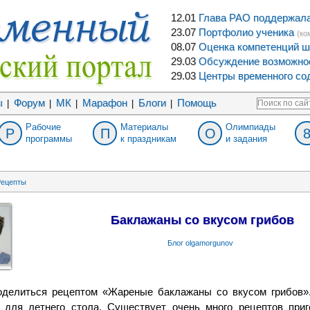
12.01
Глава РАО поддержала 
23.07
Портфолио ученика
(ко
08.07
Оценка компетенций ш
29.03
Обсуждение возможнос
29.03
Центры временного сод
ы
Форум
МК
Марафон
Блоги
Помощь
|
|
|
|
|
Рабочие
Материалы
Олимпиады
Р
П
О
программы
к праздникам
и задания
ецепты
Баклажаны со вкусом грибов
Блог olgamorgunov
оделиться рецептом «Жареные баклажаны со вкусом грибов»
а для летнего стола. Существует очень много рецептов приг