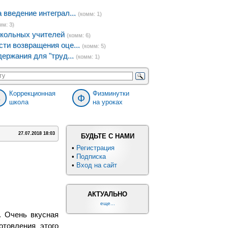
введение интеграл...
(комм: 1)
мм: 3)
кольных учителей
(комм: 6)
ти возвращения оце...
(комм: 5)
ержания для "труд...
(комм: 1)
Коррекционная
Физминутки
8
Ф
школа
на уроках
27.07.2018 18:03
БУДЬТЕ С НАМИ
•
Регистрация
•
Подписка
•
Вход на сайт
АКТУАЛЬНО
еще...
. Очень вкусная
отовления этого