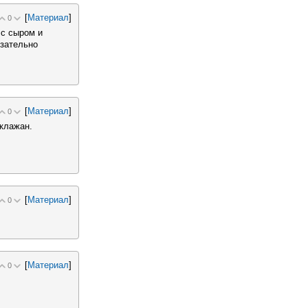
[
Материал
]
0
с сыром и
язательно
[
Материал
]
0
клажан.
[
Материал
]
0
[
Материал
]
0