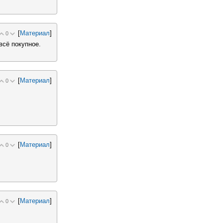
[
Материал
]
0
всё покупное.
[
Материал
]
0
[
Материал
]
0
[
Материал
]
0