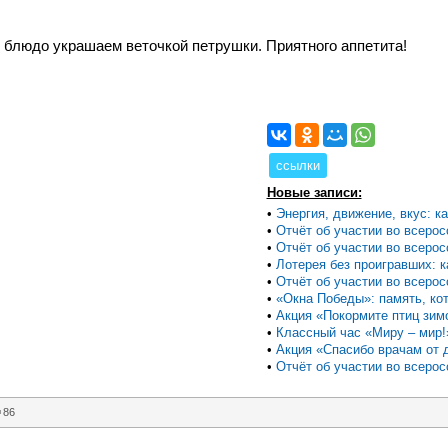
 блюдо украшаем веточкой петрушки. Приятного аппетита!
ссылки
Новые записи:
•
Энергия, движение, вкус: как
•
Отчёт об участии во всеросс
•
Отчёт об участии во всеросс
•
Лотерея без проигравших: ка
•
Отчёт об участии во всеросс
•
«Окна Победы»: память, кот
•
Акция «Покормите птиц зим
•
Классный час «Миру – мир!
•
Акция «Спасибо врачам от д
•
Отчёт об участии во всеросс
86