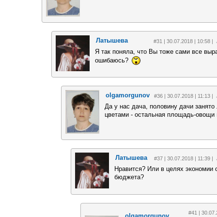
Латышева
#31 | 30.07.2018 | 10:58 |
Я так поняла, что Вы тоже сами все вы
ошибаюсь?
olgamorgunov
#36 | 30.07.2018 | 11:13 |
Да у нас дача, половину дачи занят
цветами - остальная площадь-овощи 
Латышева
#37 | 30.07.2018 | 11:39 |
Нравится? Или в целях экономии 
бюджета?
#41 | 30.07.
olgamorgunov