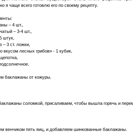
но я чаще всего готовлю его по своему рецепту.
иенты:
ны – 4 шт.,
чатый – 3-4 шт.,
5 штук,
 – 3 ст. ложки,
о вкусом лесных грибов» - 1 кубик,
щепотка,
подсолнечное.
м баклажаны от кожуры.
баклажаны соломкой, присаливаем, чтобы вышла горечь и пере
м венчиком пять яиц, и добавляем шинкованные баклажаны.