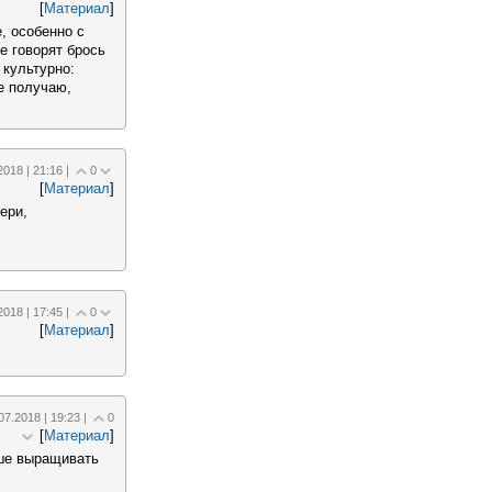
[
Материал
]
, особенно с
е говорят брось
 культурно:
ие получаю,
2018 | 21:16 |
0
[
Материал
]
ери,
2018 | 17:45 |
0
[
Материал
]
07.2018 | 19:23 |
0
[
Материал
]
ше выращивать