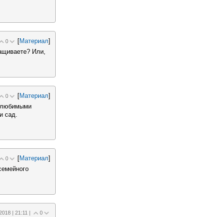
[
Материал
]
0
ращиваете? Или,
[
Материал
]
0
о любимыми
и сад.
[
Материал
]
0
семейного
2018 | 21:11 |
0