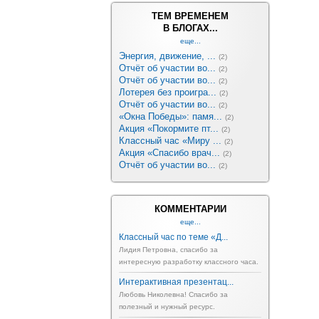
ТЕМ ВРЕМЕНЕМ
В БЛОГАХ...
еще...
Энергия, движение, ...
(2)
Отчёт об участии во...
(2)
Отчёт об участии во...
(2)
Лотерея без проигра...
(2)
Отчёт об участии во...
(2)
«Окна Победы»: памя...
(2)
Акция «Покормите пт...
(2)
Классный час «Миру ...
(2)
Акция «Спасибо врач...
(2)
Отчёт об участии во...
(2)
КОММЕНТАРИИ
еще...
Классный час по теме «Д...
Лидия Петровна, спасибо за
интересную разработку классного часа.
Интерактивная презентац...
Любовь Николевна! Спасибо за
полезный и нужный ресурс.