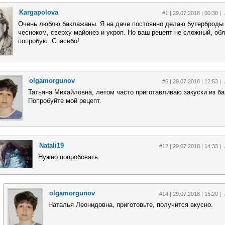
Kargapolova
#1 | 29.07.2018 | 00:30 |
Очень люблю баклажаны. Я на даче постоянно делаю бутерброды 
чесноком, сверху майонез и укроп. Но ваш рецепт не сложный, об
попробую. Спасибо!
olgamorgunov
#6 | 29.07.2018 | 12:53 |
Татьяна Михайловна, летом часто приготавливаю закуски из ба
Попробуйте мой рецепт.
Natali19
#12 | 29.07.2018 | 14:33 |
Нужно попробовать.
olgamorgunov
#14 | 29.07.2018 | 15:20 |
Наталья Леонидовна, приготовьте, получится вкусно.