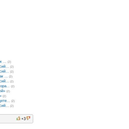
 ...
(2)
ий...
(2)
ий...
(2)
к ...
(2)
ий...
(2)
ора...
(2)
ой»
(2)
»
(2)
ете...
(2)
ий...
(2)
+3