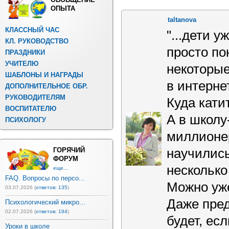
ОПЫТА
taltanova
КЛАССНЫЙ ЧАС
"...дети у
КЛ. РУКОВОДСТВО
просто по
ПРАЗДНИКИ
УЧИТЕЛЮ
некоторы
ШАБЛОНЫ И НАГРАДЫ
в интерне
ДОПОЛНИТЕЛЬНОЕ ОБР.
РУКОВОДИТЕЛЯМ
Куда кати
ВОСПИТАТЕЛЮ
А в школу
ПСИХОЛОГУ
миллионе
ГОРЯЧИЙ
научилис
ФОРУМ
несколько
еще...
FAQ. Вопросы по персо...
Можно уже
03.07.2026 (
ответов: 135
)
Даже пред
Психологический микро...
02.07.2026 (
ответов: 194
)
будет, ес
Уроки в школе