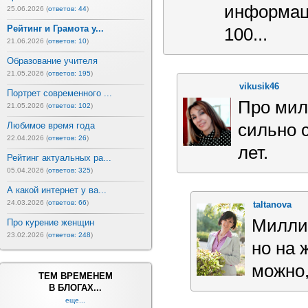
информаци
25.06.2026 (
ответов: 44
)
Рейтинг и Грамота у...
100...
21.06.2026 (
ответов: 10
)
Образование учителя
21.05.2026 (
ответов: 195
)
vikusik46
Портрет современного ...
Про мил
21.05.2026 (
ответов: 102
)
Любимое время года
сильно 
22.04.2026 (
ответов: 26
)
лет.
Рейтинг актуальных ра...
05.04.2026 (
ответов: 325
)
А какой интернет у ва...
24.03.2026 (
ответов: 66
)
taltanova
Миллио
Про курение женщин
23.02.2026 (
ответов: 248
)
но на 
можно,
ТЕМ ВРЕМЕНЕМ
В БЛОГАХ...
еще...