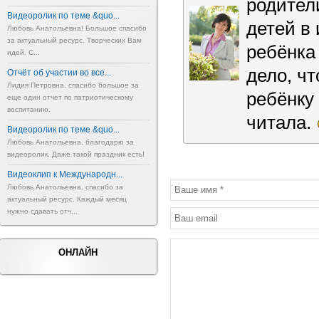
родител
Видеоролик по теме &quo...
детей в
Любовь Анатольевна! Большое спасибо
за актуальный ресурс. Творческих Вам
ребёнка 
идей. С...
дело, ч
Отчёт об участии во все...
Лидия Петровна, спасибо большое за
ребёнку
еще один отчет по патриотическому
воспитанию.
читала.
Видеоролик по теме &quo...
Любовь Анатольевна, благодарю за
видеоролик. Даже такой праздник есть!
Видеоклип к Международн...
Любовь Анатольевна, спасибо за
актуальный ресурс. Каждый месяц
нужно сдавать отч...
ОНЛАЙН