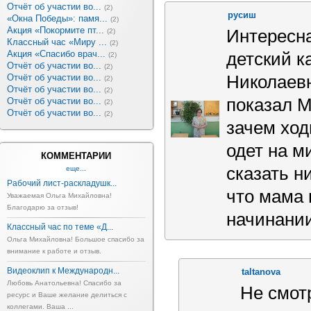
Отчёт об участии во...
(2)
русиш
«Окна Победы»: памя...
(2)
Акция «Покормите пт...
Интересна
(2)
Классный час «Миру ...
(2)
Акция «Спасибо врач...
детский к
(2)
Отчёт об участии во...
(2)
Отчёт об участии во...
Николаевн
(2)
Отчёт об участии во...
(2)
показал М
Отчёт об участии во...
(2)
Отчёт об участии во...
(2)
зачем ход
одет на м
КОММЕНТАРИИ
сказать н
еще...
Рабочий лист-раскладушк...
что мама 
Уважаемая Ольга Михайловна!
Благодарю за отзыв!
начинании
Классный час по теме «Д...
Ольга Михайловна! Большое спасибо за
внимание к работе и отзыв.
Видеоклип к Международн...
taltanova
Любовь Анатольевна! Спасибо за
Не смотр
ресурс и Ваше желание делиться с
коллегами. Ваша ...