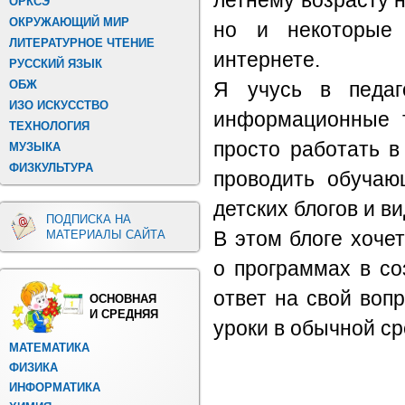
летнему возрасту 
ОРКСЭ
ОКРУЖАЮЩИЙ МИР
но и некоторые
ЛИТЕРАТУРНОЕ ЧТЕНИЕ
интернете.
РУССКИЙ ЯЗЫК
ОБЖ
Я учусь в педаг
ИЗО ИСКУССТВО
информационные т
ТЕХНОЛОГИЯ
просто работать в
МУЗЫКА
ФИЗКУЛЬТУРА
проводить обучаю
детских блогов и в
ПОДПИСКА НА
МАТЕРИАЛЫ САЙТА
В этом блоге хоче
о программах в со
ответ на свой воп
ОСНОВНАЯ
И СРЕДНЯЯ
уроки в обычной ср
МАТЕМАТИКА
ФИЗИКА
ИНФОРМАТИКА