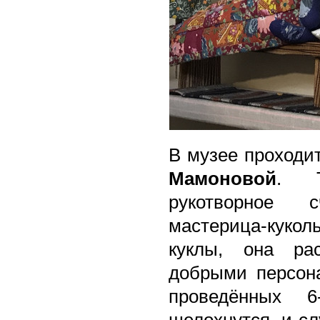
В музее проходи
Мамоновой
. Т
рукотворное с
мастерица-куко
куклы, она ра
добрыми персона
проведённых 6
шелохнутся, и сл