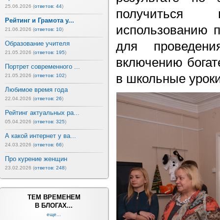
25.06.2026 (
ответов: 44
)
получиться
Рейтинг и Грамота у...
использованию п
21.06.2026 (
ответов: 10
)
для проведен
Образование учителя
21.05.2026 (
ответов: 195
)
включению богат
Портрет современного ...
в школьные урок
21.05.2026 (
ответов: 102
)
Любимое время года
22.04.2026 (
ответов: 26
)
Рейтинг актуальных ра...
05.04.2026 (
ответов: 325
)
А какой интернет у ва...
24.03.2026 (
ответов: 66
)
Про курение женщин
23.02.2026 (
ответов: 248
)
ТЕМ ВРЕМЕНЕМ
В БЛОГАХ...
еще...