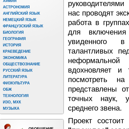
ХИМИЯ
руководителями
АСТРОНОМИЯ
нас проводят экс
АНГЛИЙСКИЙ ЯЗЫК
НЕМЕЦКИЙ ЯЗЫК
работа в группа
ФРАНЦУЗСКИЙ ЯЗЫК
для включения
БИОЛОГИЯ
ГЕОГРАФИЯ
увиденного 
ИСТОРИЯ
талантливых пед
КРАЕВЕДЕНИЕ
ЭКОНОМИКА
неформально
ОБЩЕСТВОЗНАНИЕ
вдохновляет и 
РУССКИЙ ЯЗЫК
ЛИТЕРАТУРА
посмотреть на
ФИЗКУЛЬТУРА
представлены о
ОБЖ
ТЕХНОЛОГИЯ
точных наук, 
ИЗО, МХК
среднего звена.
МУЗЫКА
Проект состоит
ОБОБЩЕНИЕ