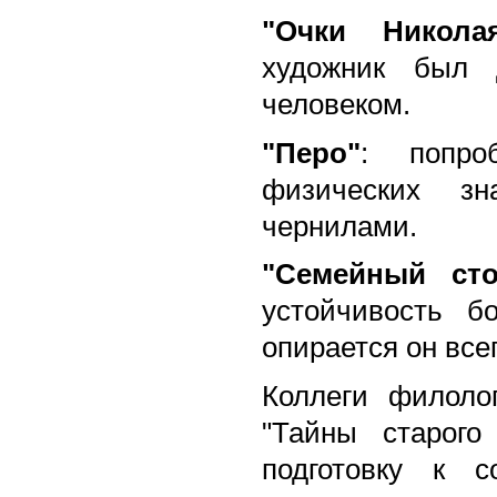
"Очки Никола
художник был 
человеком.
"Перо"
: попро
физических з
чернилами.
"Семейный сто
устойчивость б
опирается он всего
Коллеги филоло
"Тайны старого
подготовку к с