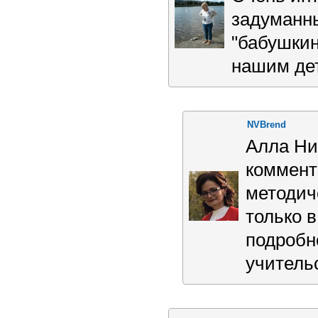
задуманны
"бабушкин
нашим дет
NVBrend
Алла Ни
коммент
методич
только в
подробн
учитель