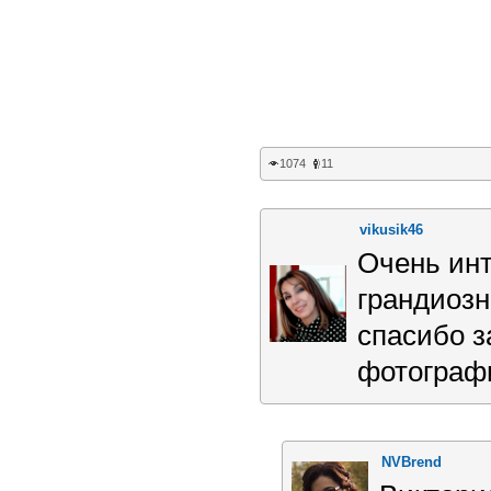
1074
11
vikusik46
Очень инт
грандиоз
спасибо з
фотограф
NVBrend