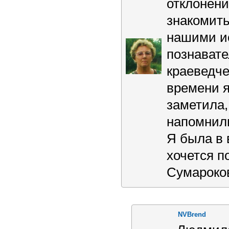
отклонени
знакомить
нашими ис
познавате
краеведче
времени я
заметила,
напомнили
Я была в 
хочется п
Сумароко
NVBrend