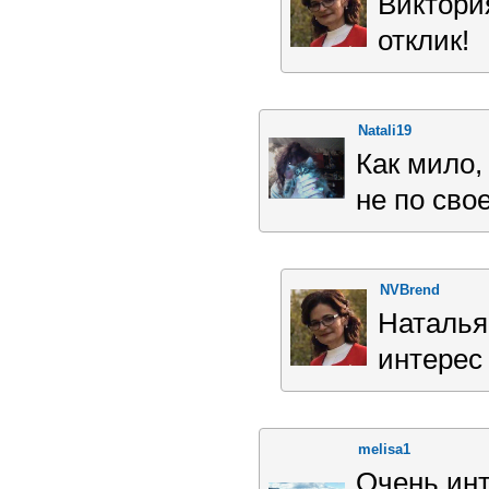
Виктори
отклик!
Natali19
Как мило,
не по сво
NVBrend
Наталья
интерес 
melisa1
Очень инт