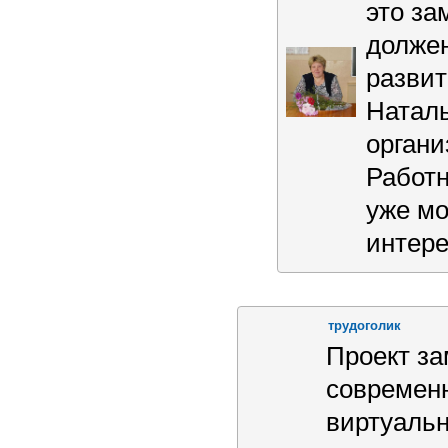
это за
должен
развит
Наталь
органи
Работн
уже мо
интер
трудоголик
Проект за
современ
виртуальн