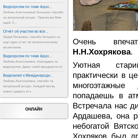
Видеоролик по теме &quo...
Любовь Анатольевна! Большое спасибо
за актуальный ресурс. Творческих Вам
идей. С...
Отчёт об участии во все...
Лидия Петровна, спасибо большое за
Очень впе
еще один отчет по патриотическому
воспитанию.
Н.Н.Хохрякова
.
Видеоролик по теме &quo...
Любовь Анатольевна, благодарю за
Уютная стари
видеоролик. Даже такой праздник есть!
практически в це
Видеоклип к Международн...
Любовь Анатольевна, спасибо за
многоэтажные
актуальный ресурс. Каждый месяц
нужно сдавать отч...
попадаешь в ат
Встречала нас д
ОНЛАЙН
Ардашева, она р
небогатой Вятск
Хохряков был д