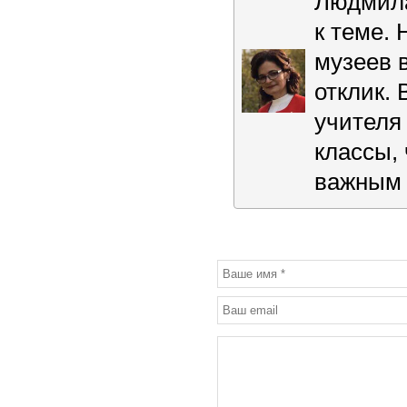
Людмила
к теме.
музеев 
отклик.
учителя
классы, 
важным 