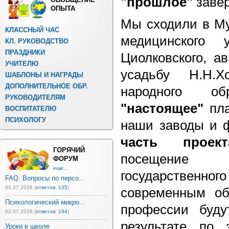
"прошлое"
завер
ОПЫТА
Мы сходили в Му
КЛАССНЫЙ ЧАС
медицинского 
КЛ. РУКОВОДСТВО
ПРАЗДНИКИ
Циолковского, а
УЧИТЕЛЮ
усадьбу Н.Н.Х
ШАБЛОНЫ И НАГРАДЫ
ДОПОЛНИТЕЛЬНОЕ ОБР.
народного о
РУКОВОДИТЕЛЯМ
"настоящее"
пла
ВОСПИТАТЕЛЮ
ПСИХОЛОГУ
наши заводы и 
часть прое
ГОРЯЧИЙ
посещение 
ФОРУМ
еще...
государствен
FAQ. Вопросы по персо...
03.07.2026 (
ответов: 135
)
современным об
Психологический микро...
профессии буду
02.07.2026 (
ответов: 194
)
результате по 
Уроки в школе