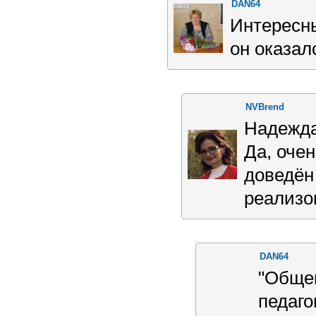
DAN64
Интересны
он оказал
NVBrend
Надежда
Да, очен
доведён
реализо
DAN64
"Обще
педаго