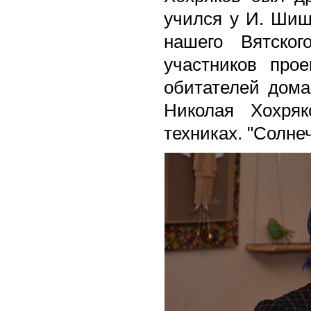
учился у И. Шиш
нашего Вятског
участников про
обитателей дома
Николая Хохряк
техниках. "Солн