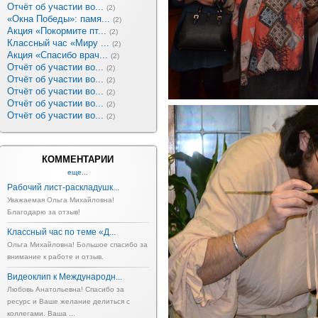
Отчёт об участии во...
(2)
«Окна Победы»: памя...
(2)
Акция «Покормите пт...
(2)
Классный час «Миру ...
(2)
Акция «Спасибо врач...
(2)
Отчёт об участии во...
(2)
Отчёт об участии во...
(2)
Отчёт об участии во...
(2)
Отчёт об участии во...
(2)
Отчёт об участии во...
(2)
КОММЕНТАРИИ
еще...
Рабочий лист-раскладушк...
Уважаемая Ольга Михайловна!
Благодарю за отзыв!
Классный час по теме «Д...
Ольга Михайловна! Большое спасибо за
внимание к работе и отзыв.
Видеоклип к Международн...
Любовь Анатольевна! Спасибо за
ресурс и Ваше желание делиться с
коллегами. Ваша ...