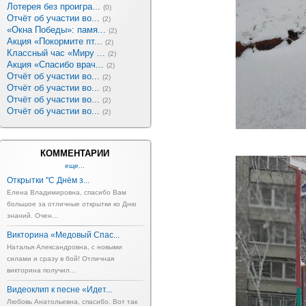
Лотерея без проигра...
(0)
Отчёт об участии во...
(2)
«Окна Победы»: памя...
(2)
Акция «Покормите пт...
(2)
Классный час «Миру ...
(2)
Акция «Спасибо врач...
(2)
Отчёт об участии во...
(2)
Отчёт об участии во...
(2)
Отчёт об участии во...
(2)
Отчёт об участии во...
(2)
КОММЕНТАРИИ
еще...
Открытки "С Днём з...
Елена Владимировна, спасибо Вам
большое за отличные открытки ко Дню
знаний. Очен...
Викторина «Медовый Спас...
Наталья Александровна, с новыми
силами и сразу в бой! Отличная
викторина получил...
Видеоклип к песне «Идет...
Любовь Анатольевна, спасибо. Вот так