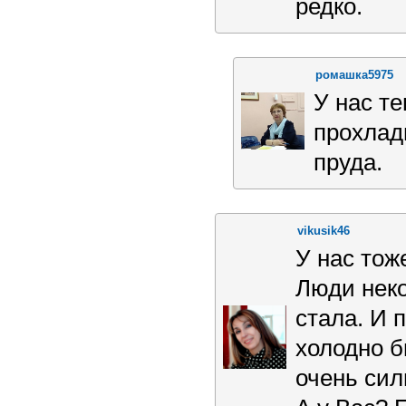
редко.
ромашка5975
У нас те
прохлад
пруда.
vikusik46
У нас тож
Люди неко
стала. И 
холодно б
очень сил