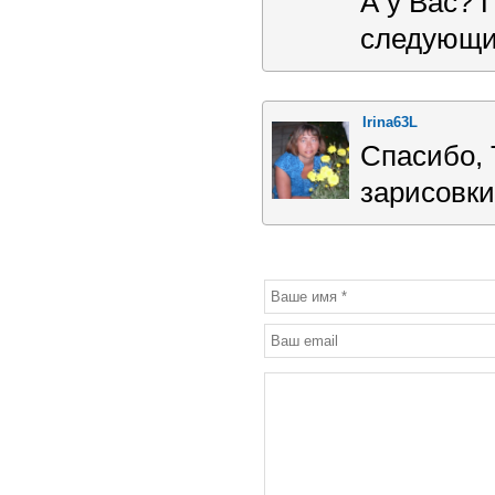
А у Вас? 
следующий
Irina63L
Спасибо, 
зарисовки