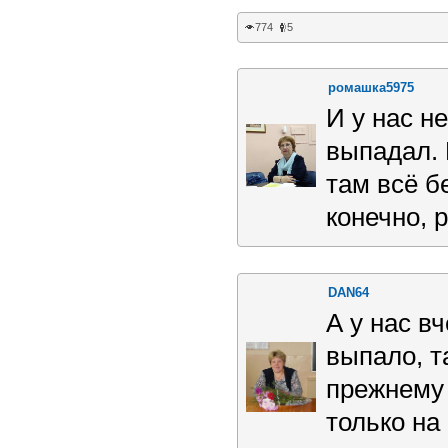
774
5
ромашка5975
И у нас н
выпадал. 
там всё б
конечно, 
DAN64
А у нас в
выпало, т
прежнему 
только на