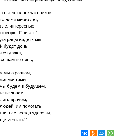
ю своих одноклассников,
 с ними много лет,
ые, интересные,
 говорю "Привет!"
уга рады видеть мы,
й будет день,
тся уроки,
я нам не лень,
м мы о разном,
мся мечтами,
 мы будем в будущем,
ё не знаем.
быть врачом,
людей, им помогать,
ли в се всегда здоровы,
ещё мечтать?