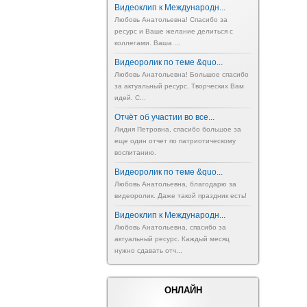
Видеоклип к Международн...
Любовь Анатольевна! Спасибо за
ресурс и Ваше желание делиться с
коллегами. Ваша ...
Видеоролик по теме &quo...
Любовь Анатольевна! Большое спасибо
за актуальный ресурс. Творческих Вам
идей. С...
Отчёт об участии во все...
Лидия Петровна, спасибо большое за
еще один отчет по патриотическому
воспитанию.
Видеоролик по теме &quo...
Любовь Анатольевна, благодарю за
видеоролик. Даже такой праздник есть!
Видеоклип к Международн...
Любовь Анатольевна, спасибо за
актуальный ресурс. Каждый месяц
нужно сдавать отч...
ОНЛАЙН