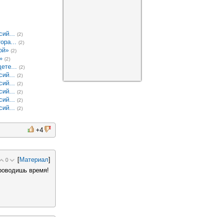
ий...
(2)
ора...
(2)
ой»
(2)
»
(2)
ете...
(2)
ий...
(2)
ий...
(2)
ий...
(2)
ий...
(2)
ий...
(2)
+4
[
Материал
]
0
проводишь время!