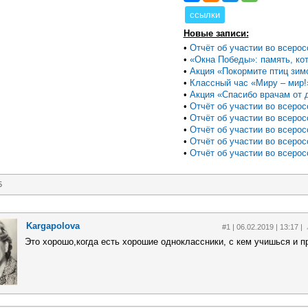
ссылки
Новые записи:
•
Отчёт об участии во всеросс
•
«Окна Победы»: память, кот
•
Акция «Покормите птиц зим
•
Классный час «Миру – мир!
•
Акция «Спасибо врачам от д
•
Отчёт об участии во всеросс
•
Отчёт об участии во всеросс
•
Отчёт об участии во всеросс
•
Отчёт об участии во всеросс
•
Отчёт об участии во всеросс
5
Kargapolova
#1 | 06.02.2019 | 13:17 |
Это хорошо,когда есть хорошие одноклассники, с кем учишься и 