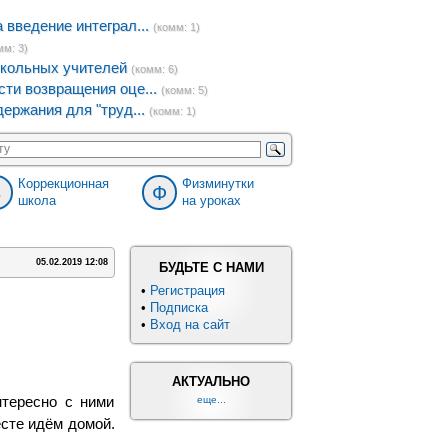
введение интеграл...
(комм: 1)
мм: 3)
кольных учителей
(комм: 6)
ти возвращения оце...
(комм: 5)
ержания для "труд...
(комм: 1)
Коррекционная
Физминутки
8
Ф
школа
на уроках
05.02.2019 12:08
БУДЬТЕ С НАМИ
•
Регистрация
•
Подписка
•
Вход на сайт
АКТУАЛЬНО
тересно с ними
еще...
есте идём домой.