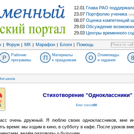
12.01
Глава РАО поддержала 
23.07
Портфолио ученика
(ко
08.07
Оценка компетенций ш
29.03
Обсуждение возможнос
29.03
Центры временного сод
ы
Форум
МК
Марафон
Блоги
Помощь
|
|
|
|
|
Рабочие
Материалы
Олимпиады
Р
П
О
программы
к праздникам
и задания
оя школа
Стихотворение "Одноклассники"
Блог coccolllllll
асс очень дружный. Я люблю своих одноклассников, мне ин
ть время: мы ходим в кино, в субботу в кафе. После уроков вм
мечтаем, ведём разговоры о будущем.