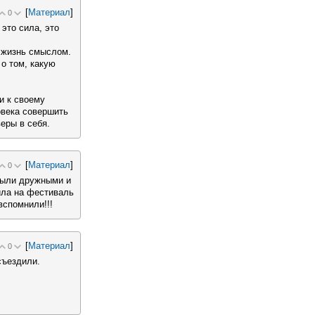
[
Материал
]
0
это сила, это
о жизнь смыслом.
о том, какую
и к своему
овека совершить
еры в себя.
[
Материал
]
0
были дружными и
ила на фестиваль
вспомнили!!!
[
Материал
]
0
съездили.