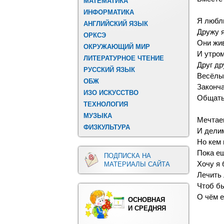
МАТЕМАТИКА
ИНФОРМАТИКА
Я любл
АНГЛИЙСКИЙ ЯЗЫК
Дружу я
ОРКСЭ
Они жив
ОКРУЖАЮЩИЙ МИР
И утром
ЛИТЕРАТУРНОЕ ЧТЕНИЕ
Друг др
РУССКИЙ ЯЗЫК
Весёлы
ОБЖ
Законча
ИЗО ИСКУССТВО
Общатьс
ТЕХНОЛОГИЯ
МУЗЫКА
Мечтае
ФИЗКУЛЬТУРА
И дели
Но кем
Пока ещ
ПОДПИСКА НА
Хочу я 
МАТЕРИАЛЫ САЙТА
Лечить 
Чтоб бы
О чём 
ОСНОВНАЯ
И СРЕДНЯЯ