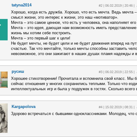
tatyna2014
#2 | 06.02.2019 | 20:46 |
Хорошо, когда есть дружба. Хорошо, что есть мечта. Ведь мечта – 
смысл жизни, это интерес к жизни, это наш «мотиватор».
Мечта – это самое ценное, что есть у человека, она наполняет ег
T
Мечта – это идея, дающая нам возможность иметь представление 
жизнь мы хотим себе построить.
Мечта – это первый шаг к цели!
Не будет мечты, не будет цели и не будет движения вперед на пут
счастью. Так что мечтайте, только мечты способны заставить чел
невозможное, это они зажигают в наших душах пламя надежды и в
русиш
#3 | 06.02.2019 | 22:55 |
Хорошее стихотворение! Прочитала и вспомнила свой класс. Мы 
сейчас отношения у многих сохранились теплыми. Только что езд
интеллектуальных игр и была у подружек в гостях. Сколько всего 
Kargapolova
#4 | 15.02.2019 | 08:31 |
Здорово встречаться с бывшими одноклассниками. Молодец, что 