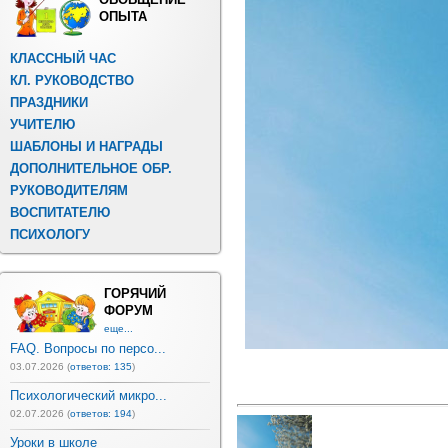
ОПЫТА
КЛАССНЫЙ ЧАС
КЛ. РУКОВОДСТВО
ПРАЗДНИКИ
УЧИТЕЛЮ
ШАБЛОНЫ И НАГРАДЫ
ДОПОЛНИТЕЛЬНОЕ ОБР.
РУКОВОДИТЕЛЯМ
ВОСПИТАТЕЛЮ
ПСИХОЛОГУ
ГОРЯЧИЙ
ФОРУМ
еще...
FAQ. Вопросы по персо...
03.07.2026 (
ответов: 135
)
Психологический микро...
02.07.2026 (
ответов: 194
)
Уроки в школе