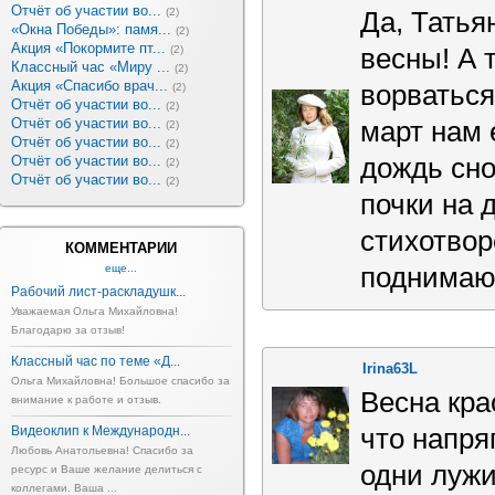
Отчёт об участии во...
(2)
Да, Тать
«Окна Победы»: памя...
(2)
Акция «Покормите пт...
(2)
весны! А 
Классный час «Миру ...
(2)
Акция «Спасибо врач...
ворваться
(2)
Отчёт об участии во...
(2)
Отчёт об участии во...
март нам 
(2)
Отчёт об участии во...
(2)
Отчёт об участии во...
дождь сно
(2)
Отчёт об участии во...
(2)
почки на 
стихотвор
КОММЕНТАРИИ
еще...
поднимаю
Рабочий лист-раскладушк...
Уважаемая Ольга Михайловна!
Благодарю за отзыв!
Классный час по теме «Д...
Irina63L
Ольга Михайловна! Большое спасибо за
Весна кра
внимание к работе и отзыв.
Видеоклип к Международн...
что напря
Любовь Анатольевна! Спасибо за
одни лужи
ресурс и Ваше желание делиться с
коллегами. Ваша ...