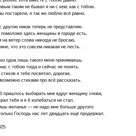
е робею, хоть вместе с тобою давно.
вым таким не бывал я ни с кем, как с тобою.
ы постарели, я так же люблю всё равно.
с другою никак теперь не представляю.
 помоложе здесь женщины в городе есть,
 на ветер слова никогда не бросаю,
мне, что это совсем никакая не лесть.
ко одна лишь такого меня принимаешь.
нас с тобою тогда и сейчас не понять.
стихов я тебе посвятил, дорогая,
возможно стихами про всё рассказать.
б пришлось выбирать мне вдруг женщину снова,
рал тебя и я б колебаться не стал.
шь желанье — не надо мне больше другого:
олько Господь нас лет двадцать ещё продержал.
025