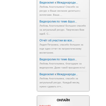
Видеоклип к Международн...
Любовь Анатольевна! Спасибо за
ресурс и Ваше желание делиться с
коллегами. Ваша ...
Видеоролик по теме &quo...
Любовь Анатольевна! Большое спасибо
за актуальный ресурс. Творческих Вам
идей. С...
Отчёт об участии во все...
Лидия Петровна, спасибо большое за
еще один отчет по патриотическому
воспитанию.
Видеоролик по теме &quo...
Любовь Анатольевна, благодарю за
видеоролик. Даже такой праздник есть!
Видеоклип к Международн...
Любовь Анатольевна, спасибо за
актуальный ресурс. Каждый месяц
нужно сдавать отч...
ОНЛАЙН
fedonin50