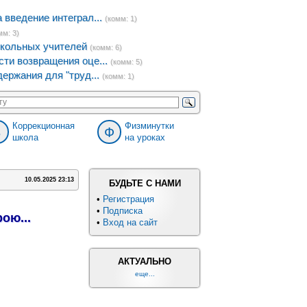
введение интеграл...
(комм: 1)
мм: 3)
кольных учителей
(комм: 6)
ти возвращения оце...
(комм: 5)
ержания для "труд...
(комм: 1)
Коррекционная
Физминутки
8
Ф
школа
на уроках
10.05.2025 23:13
БУДЬТЕ С НАМИ
•
Регистрация
•
Подписка
рою...
•
Вход на сайт
АКТУАЛЬНО
еще...