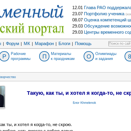
12.01
Глава РАО поддержала 
23.07
Портфолио ученика
(ко
08.07
Оценка компетенций ш
29.03
Обсуждение возможнос
29.03
Центры временного сод
ы
Форум
МК
Марафон
Блоги
Помощь
|
|
|
|
|
Рабочие
Материалы
Олимпиады
Р
П
О
программы
к праздникам
и задания
ворчество
Такую, как ты, и хотел я когда-то, не ск
Блог Khmelenok
как ты, и хотел я когда-то, не скрою.