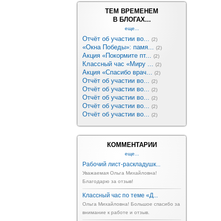
ТЕМ ВРЕМЕНЕМ
В БЛОГАХ...
еще...
Отчёт об участии во...
(2)
«Окна Победы»: памя...
(2)
Акция «Покормите пт...
(2)
Классный час «Миру ...
(2)
Акция «Спасибо врач...
(2)
Отчёт об участии во...
(2)
Отчёт об участии во...
(2)
Отчёт об участии во...
(2)
Отчёт об участии во...
(2)
Отчёт об участии во...
(2)
КОММЕНТАРИИ
еще...
Рабочий лист-раскладушк...
Уважаемая Ольга Михайловна!
Благодарю за отзыв!
Классный час по теме «Д...
Ольга Михайловна! Большое спасибо за
внимание к работе и отзыв.