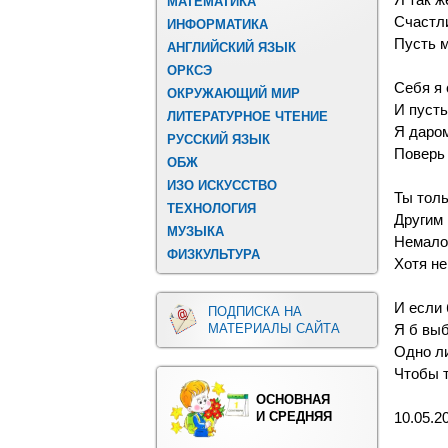
Я так ж
МАТЕМАТИКА
Счастли
ИНФОРМАТИКА
Пусть м
АНГЛИЙСКИЙ ЯЗЫК
ОРКСЭ
Себя я 
ОКРУЖАЮЩИЙ МИР
И пусть
ЛИТЕРАТУРНОЕ ЧТЕНИЕ
Я даром
РУССКИЙ ЯЗЫК
Поверь 
ОБЖ
ИЗО ИСКУССТВО
Ты толь
ТЕХНОЛОГИЯ
Другим 
МУЗЫКА
Немало 
ФИЗКУЛЬТУРА
Хотя не
И если 
ПОДПИСКА НА
МАТЕРИАЛЫ САЙТА
Я б выб
Одно ли
Чтобы т
ОСНОВНАЯ
И СРЕДНЯЯ
10.05.2