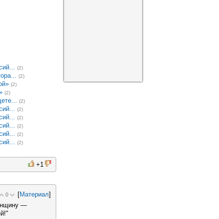
ий...
(2)
ора...
(2)
ой»
(2)
»
(2)
ете...
(2)
ий...
(2)
ий...
(2)
ий...
(2)
ий...
(2)
ий...
(2)
+1
[
Материал
]
0
енщину —
й!"