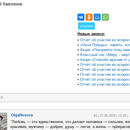
й Хмеленок
ссылки
Новые записи:
•
Отчёт об участии во всеросс
•
«Окна Победы»: память, кот
•
Акция «Покормите птиц зим
•
Классный час «Миру – мир!
•
Акция «Спасибо врачам от д
•
Отчёт об участии во всеросс
•
Отчёт об участии во всеросс
•
Отчёт об участии во всеросс
•
Отчёт об участии во всеросс
•
Отчёт об участии во всеросс
3
OlgaNosova
#1 | 27.05.2025 | 13:18 |
"Любовь — это единственное, что делает человека — сильнее, ж
красивее, мужчину — добрее, душу — легче, а жизнь — прекрасне