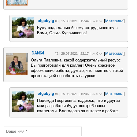
olgabylg
[
Материал
]
#3 | 15.08.2021 | 15:44 |
0
Буду рада дальнейшему сотрудничеству с
Вами, Ольга Куприяновна!
DAN64
[
Материал
]
#2 | 29.07.2021 | 22:17 |
0
Ольга Павловна, какой содержательный ресурс
Вы приготовили для коллег! Очень красивое
оформление работы, думаю, что приятно с такой
презентацией поработать на уроке.
olgabylg
[
Материал
]
#4 | 15.08.2021 | 15:46 |
0
Надежда Георгиевна, надеюсь, что и другие
мои разработки будут востребованы
коллегами. Благодарю за интерес к работе.