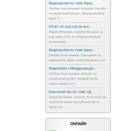
Видеоролик по теме &quo...
Любовь Анатольевна! Большое спасибо
за актуальный ресурс. Творческих Вам
идей. С...
Отчёт об участии во все...
Лидия Петровна, спасибо большое за
еще один отчет по патриотическому
воспитанию.
Видеоролик по теме &quo...
Любовь Анатольевна, благодарю за
видеоролик. Даже такой праздник есть!
Видеоклип к Международн...
Любовь Анатольевна, спасибо за
актуальный ресурс. Каждый месяц
нужно сдавать отч...
Классный час по теме «Д...
Лидия Петровна, спасибо. Классный час
получился очень интересный. Дети
любят пут...
ОНЛАЙН
Linda