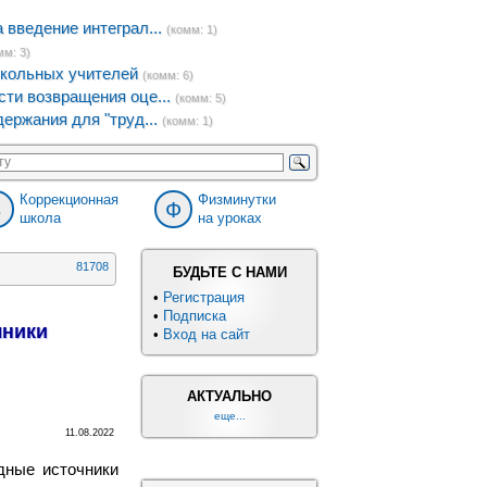
введение интеграл...
(комм: 1)
мм: 3)
кольных учителей
(комм: 6)
ти возвращения оце...
(комм: 5)
ержания для "труд...
(комм: 1)
Коррекционная
Физминутки
8
Ф
школа
на уроках
81708
БУДЬТЕ С НАМИ
•
Регистрация
•
Подписка
чники
•
Вход на сайт
АКТУАЛЬНО
еще...
11.08.2022
дные источники