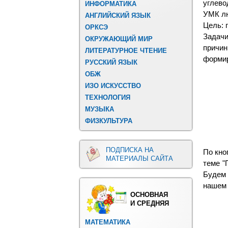
углево
ИНФОРМАТИКА
УМК л
АНГЛИЙСКИЙ ЯЗЫК
Цель: 
ОРКСЭ
Задачи
ОКРУЖАЮЩИЙ МИР
причи
ЛИТЕРАТУРНОЕ ЧТЕНИЕ
формир
РУССКИЙ ЯЗЫК
ОБЖ
ИЗО ИСКУССТВО
ТЕХНОЛОГИЯ
МУЗЫКА
ФИЗКУЛЬТУРА
ПОДПИСКА НА
По кно
МАТЕРИАЛЫ САЙТА
теме "
Будем 
нашем 
ОСНОВНАЯ
И СРЕДНЯЯ
МАТЕМАТИКА