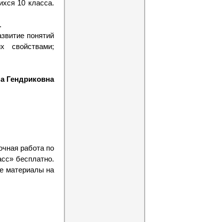
ихся 10 класса.
.
азвитие понятий
х свойствами;
а Гендриковна
очная работа по
асс» бесплатно.
ие материалы на