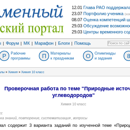
12.01
Глава РАО поддержала 
23.07
Портфолио ученика
(ко
08.07
Оценка компетенций ш
29.03
Обсуждение возможнос
29.03
Центры временного сод
ы
Форум
МК
Марафон
Блоги
Помощь
|
|
|
|
|
Рабочие
Материалы
Олимпиады
Р
П
О
программы
к праздникам
и задания
алы
»
Химия
»
Химия 10 класс
Проверочная работа по теме "Природные исто
углеводородов"
Химия 10 класс
сс
рка знаний, повторение, систематизация , вопросы
ал содержит 3 варианта заданий по изученной теме «Приро