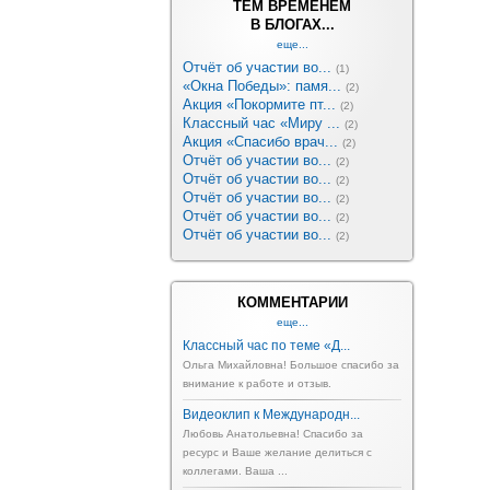
ТЕМ ВРЕМЕНЕМ
В БЛОГАХ...
еще...
Отчёт об участии во...
(1)
«Окна Победы»: памя...
(2)
Акция «Покормите пт...
(2)
Классный час «Миру ...
(2)
Акция «Спасибо врач...
(2)
Отчёт об участии во...
(2)
Отчёт об участии во...
(2)
Отчёт об участии во...
(2)
Отчёт об участии во...
(2)
Отчёт об участии во...
(2)
КОММЕНТАРИИ
еще...
Классный час по теме «Д...
Ольга Михайловна! Большое спасибо за
внимание к работе и отзыв.
Видеоклип к Международн...
Любовь Анатольевна! Спасибо за
ресурс и Ваше желание делиться с
коллегами. Ваша ...