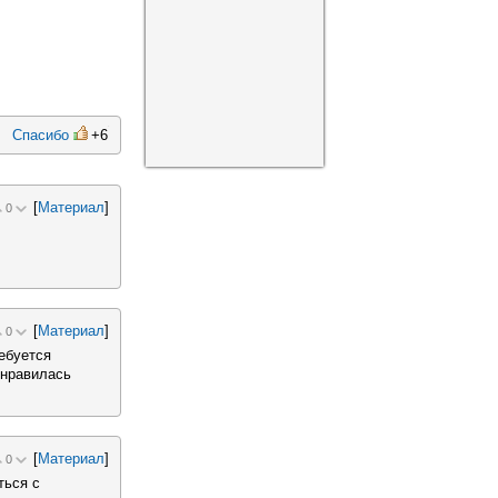
Спасибо
+6
[
Материал
]
0
[
Материал
]
0
ебуется
онравилась
[
Материал
]
0
ться с