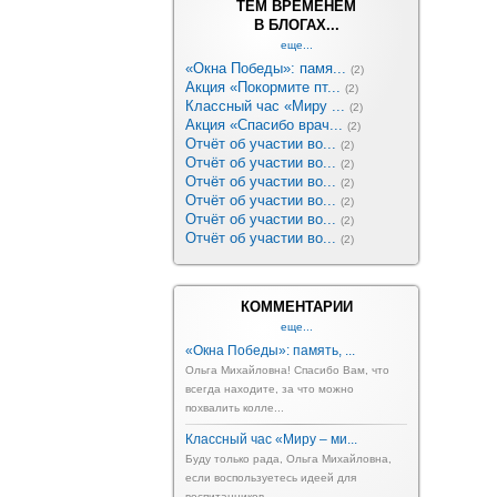
ТЕМ ВРЕМЕНЕМ
В БЛОГАХ...
еще...
«Окна Победы»: памя...
(2)
Акция «Покормите пт...
(2)
Классный час «Миру ...
(2)
Акция «Спасибо врач...
(2)
Отчёт об участии во...
(2)
Отчёт об участии во...
(2)
Отчёт об участии во...
(2)
Отчёт об участии во...
(2)
Отчёт об участии во...
(2)
Отчёт об участии во...
(2)
КОММЕНТАРИИ
еще...
«Окна Победы»: память, ...
Ольга Михайловна! Спасибо Вам, что
всегда находите, за что можно
похвалить колле...
Классный час «Миру – ми...
Буду только рада, Ольга Михайловна,
если воспользуетесь идеей для
воспитанников ...