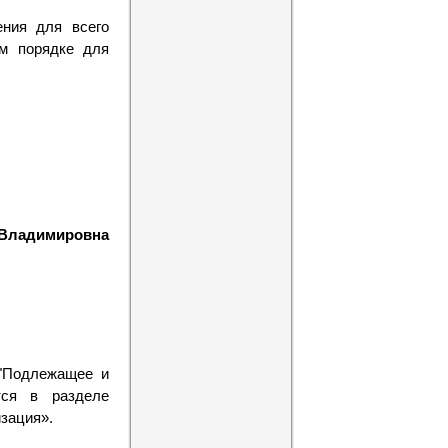
ения для всего
ом порядке для
 Владимировна
 "Подлежащее и
тся в разделе
изация».