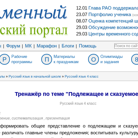
12.01
Глава РАО поддержала 
23.07
Портфолио ученика
(ко
08.07
Оценка компетенций ш
29.03
Обсуждение возможнос
29.03
Центры временного сод
ы
Форум
МК
Марафон
Блоги
Помощь
|
|
|
|
|
Рабочие
Материалы
Олимпиады
Р
П
О
программы
к праздникам
и задания
алы
»
Русский язык в начальной школе
»
Русский язык 4 класс
Тренажёр по теме "Подлежащее и сказуемое
Русский язык 4 класс
с
рение, систематизация , презентация
 формировать общее представление о подлежащем и сказуе
 различать главные члены предложения; воспитывать культур