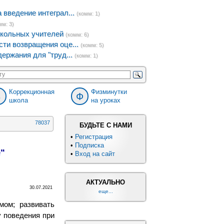
введение интеграл...
(комм: 1)
мм: 3)
кольных учителей
(комм: 6)
ти возвращения оце...
(комм: 5)
ержания для "труд...
(комм: 1)
Коррекционная
Физминутки
8
Ф
школа
на уроках
78037
БУДЬТЕ С НАМИ
•
Регистрация
•
Подписка
"
•
Вход на сайт
АКТУАЛЬНО
30.07.2021
еще...
мом; развивать
у поведения при