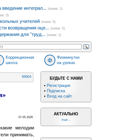
введение интеграл...
(комм: 1)
мм: 3)
кольных учителей
(комм: 6)
ти возвращения оце...
(комм: 5)
ержания для "труд...
(комм: 1)
Коррекционная
Физминутки
8
Ф
школа
на уроках
89904
БУДЬТЕ С НАМИ
•
Регистрация
•
Подписка
я»
•
Вход на сайт
АКТУАЛЬНО
07.05.2026
еще...
 какие мелодии
тели принимать,