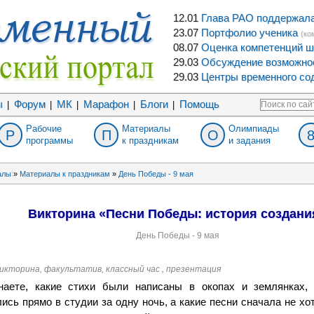
12.01
Глава РАО поддержала 
23.07
Портфолио ученика
(ко
08.07
Оценка компетенций ш
29.03
Обсуждение возможнос
29.03
Центры временного сод
ы
Форум
МК
Марафон
Блоги
Помощь
|
|
|
|
|
Рабочие
Материалы
Олимпиады
Р
П
О
программы
к праздникам
и задания
алы
»
Материалы к праздникам
»
День Победы - 9 мая
Викторина «Песни Победы: история создани
День Победы - 9 мая
 викторина, факультатив, классный час , презентация
наете, какие стихи были написаны в окопах и землянках,
ись прямо в студии за одну ночь, а какие песни сначала не хо