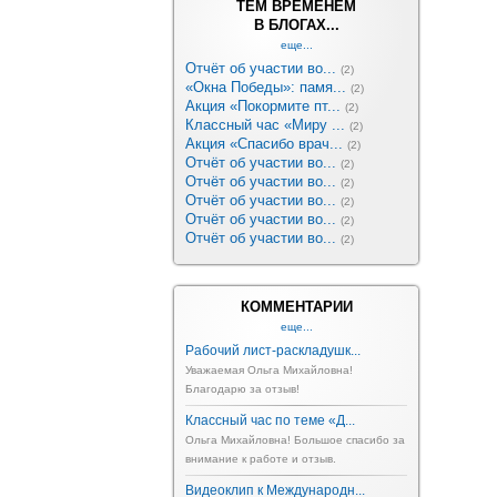
ТЕМ ВРЕМЕНЕМ
В БЛОГАХ...
еще...
Отчёт об участии во...
(2)
«Окна Победы»: памя...
(2)
Акция «Покормите пт...
(2)
Классный час «Миру ...
(2)
Акция «Спасибо врач...
(2)
Отчёт об участии во...
(2)
Отчёт об участии во...
(2)
Отчёт об участии во...
(2)
Отчёт об участии во...
(2)
Отчёт об участии во...
(2)
КОММЕНТАРИИ
еще...
Рабочий лист-раскладушк...
Уважаемая Ольга Михайловна!
Благодарю за отзыв!
Классный час по теме «Д...
Ольга Михайловна! Большое спасибо за
внимание к работе и отзыв.
Видеоклип к Международн...