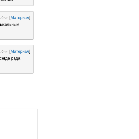
[
Материал
]
0
узыкальным
[
Материал
]
0
сегда рада