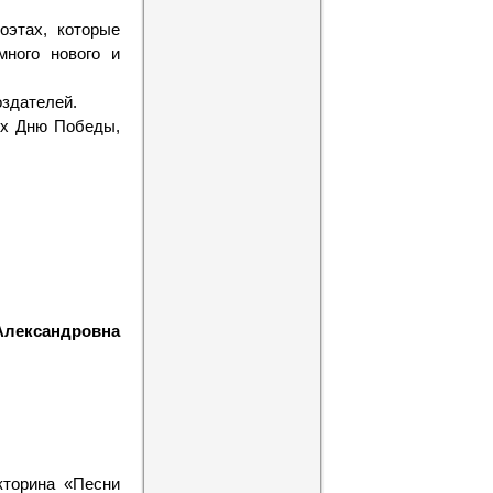
оэтах, которые
много нового и
оздателей.
ых Дню Победы,
Александровна
кторина «Песни