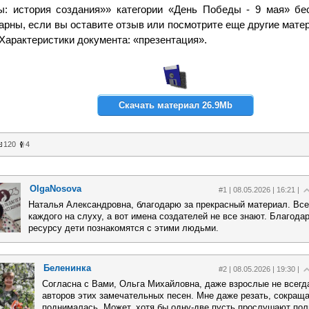
: история создания»» категории «День Победы - 9 мая» бе
арны, если вы оставите отзыв или посмотрите еще другие мат
 Характеристики документа: «презентация».
Скачать материал 26.9Mb
120
4
OlgaNosova
#1 | 08.05.2026 | 16:21 |
Наталья Александровна, благодарю за прекрасный материал. Все
каждого на слуху, а вот имена создателей не все знают. Благод
ресурсу дети познакомятся с этими людьми.
Беленинка
#2 | 08.05.2026 | 19:30 |
Согласна с Вами, Ольга Михайловна, даже взрослые не всегд
авторов этих замечательных песен. Мне даже резать, сокраща
поднималась. Может, хотя бы одну-две пусть прослушают пол