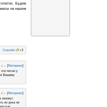
сплатно. Будем
ериалы на нашем
Спасибо
+3
[
Материал
]
1
 эти песни у
аря Вашему
[
Материал
]
0
а назовут
ть их рука не
ностью.