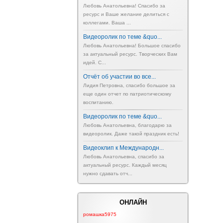
Любовь Анатольевна! Спасибо за
ресурс и Ваше желание делиться с
коллегами. Ваша ...
Видеоролик по теме &quo...
Любовь Анатольевна! Большое спасибо
за актуальный ресурс. Творческих Вам
идей. С...
Отчёт об участии во все...
Лидия Петровна, спасибо большое за
еще один отчет по патриотическому
воспитанию.
Видеоролик по теме &quo...
Любовь Анатольевна, благодарю за
видеоролик. Даже такой праздник есть!
Видеоклип к Международн...
Любовь Анатольевна, спасибо за
актуальный ресурс. Каждый месяц
нужно сдавать отч...
ОНЛАЙН
ромашка5975