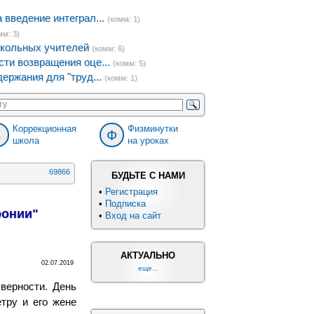
введение интеграл...
(комм: 1)
мм: 3)
кольных учителей
(комм: 6)
ти возвращения оце...
(комм: 5)
ержания для "труд...
(комм: 1)
Коррекционная
Физминутки
8
Ф
школа
на уроках
69866
БУДЬТЕ С НАМИ
•
Регистрация
•
Подписка
ронии"
•
Вход на сайт
АКТУАЛЬНО
02.07.2019
еще...
верности. День
тру и его жене