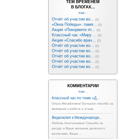
ТЕМ ВРЕМЕНЕМ
В БЛОГАХ...
еще...
Отчёт об участии во...
(1)
«Окна Победы»: памя...
(2)
Акция «Покормите пт...
(2)
Классный час «Миру ...
(2)
Акция «Спасибо врач...
(2)
Отчёт об участии во...
(2)
Отчёт об участии во...
(2)
Отчёт об участии во...
(2)
Отчёт об участии во...
(2)
Отчёт об участии во...
(2)
КОММЕНТАРИИ
еще...
Классный час по теме «Д...
Ольга Михайловна! Большое спасибо за
внимание к работе и отзыв.
Видеоклип к Международн...
Любовь Анатольевна! Спасибо за
ресурс и Ваше желание делиться с
коллегами. Ваша ...