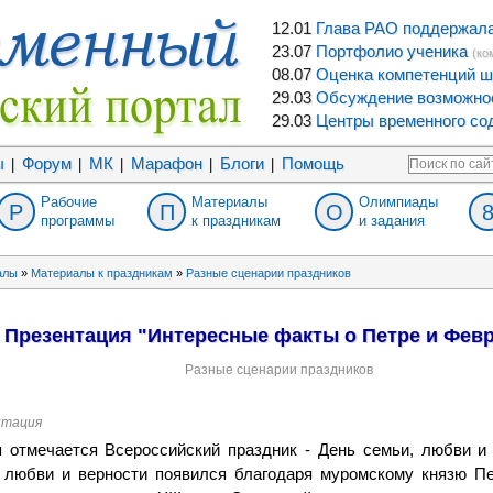
12.01
Глава РАО поддержала 
23.07
Портфолио ученика
(ко
08.07
Оценка компетенций ш
29.03
Обсуждение возможнос
29.03
Центры временного сод
ы
Форум
МК
Марафон
Блоги
Помощь
|
|
|
|
|
Рабочие
Материалы
Олимпиады
Р
П
О
программы
к праздникам
и задания
алы
»
Материалы к праздникам
»
Разные сценарии праздников
Презентация "Интересные факты о Петре и Фев
Разные сценарии праздников
нтация
 отмечается Всероссийский праздник - День семьи, любви и 
 любви и верности появился благодаря муромскому князю Пе