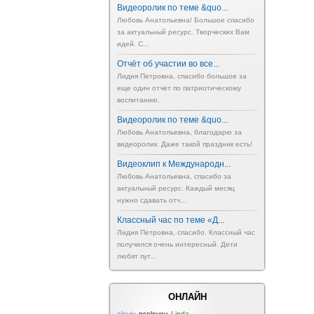
Видеоролик по теме &quo...
Любовь Анатольевна! Большое спасибо
за актуальный ресурс. Творческих Вам
идей. С...
Отчёт об участии во все...
Лидия Петровна, спасибо большое за
еще один отчет по патриотическому
воспитанию.
Видеоролик по теме &quo...
Любовь Анатольевна, благодарю за
видеоролик. Даже такой праздник есть!
Видеоклип к Международн...
Любовь Анатольевна, спасибо за
актуальный ресурс. Каждый месяц
нужно сдавать отч...
Классный час по теме «Д...
Лидия Петровна, спасибо. Классный час
получился очень интересный. Дети
любят пут...
ОНЛАЙН
eleviv
,
psolovev
,
Linda