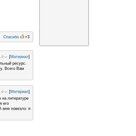
Спасибо
+3
[
Материал
]
0
льный ресурс.
ку. Всего Вам
[
Материал
]
0
ы на литературе
я его
А мне повезло: я