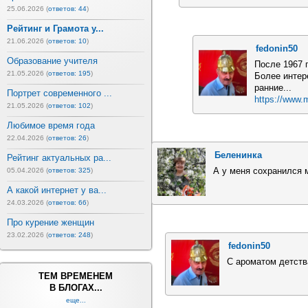
25.06.2026 (
ответов: 44
)
Рейтинг и Грамота у...
21.06.2026 (
ответов: 10
)
fedonin50
Образование учителя
После 1967 
21.05.2026 (
ответов: 195
)
Более интере
ранние...
Портрет современного ...
https://www.m
21.05.2026 (
ответов: 102
)
Любимое время года
22.04.2026 (
ответов: 26
)
Беленинка
Рейтинг актуальных ра...
А у меня сохранился м
05.04.2026 (
ответов: 325
)
А какой интернет у ва...
24.03.2026 (
ответов: 66
)
Про курение женщин
23.02.2026 (
ответов: 248
)
fedonin50
С ароматом детств
ТЕМ ВРЕМЕНЕМ
В БЛОГАХ...
еще...