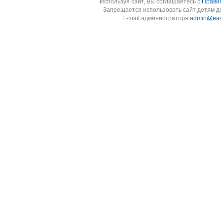
Используя cайт, Вы соглашаетесь с
Прави
Запрещается использовать сайт детям до
E-mail администратора
admin@eas