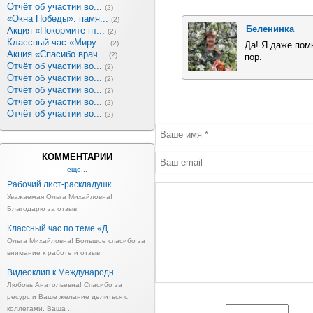
Отчёт об участии во...
(2)
«Окна Победы»: памя...
(2)
Беленинка
Акция «Покормите пт...
(2)
Классный час «Миру ...
(2)
Да! Я даже помн
Акция «Спасибо врач...
(2)
пор.
Отчёт об участии во...
(2)
Отчёт об участии во...
(2)
Отчёт об участии во...
(2)
Отчёт об участии во...
(2)
Отчёт об участии во...
(2)
КОММЕНТАРИИ
еще...
Рабочий лист-раскладушк...
Уважаемая Ольга Михайловна!
Благодарю за отзыв!
Классный час по теме «Д...
Ольга Михайловна! Большое спасибо за
внимание к работе и отзыв.
Видеоклип к Международн...
Любовь Анатольевна! Спасибо за
ресурс и Ваше желание делиться с
коллегами. Ваша ...