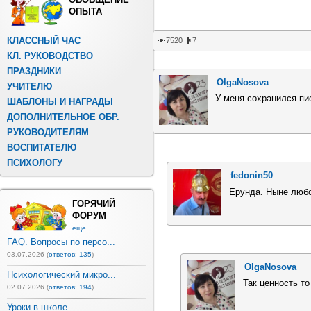
ОПЫТА
КЛАССНЫЙ ЧАС
7520
7
КЛ. РУКОВОДСТВО
ПРАЗДНИКИ
OlgaNosova
УЧИТЕЛЮ
У меня сохранился пио
ШАБЛОНЫ И НАГРАДЫ
ДОПОЛНИТЕЛЬНОЕ ОБР.
РУКОВОДИТЕЛЯМ
ВОСПИТАТЕЛЮ
ПСИХОЛОГУ
fedonin50
Ерунда. Ныне любо
ГОРЯЧИЙ
ФОРУМ
еще...
FAQ. Вопросы по персо...
03.07.2026 (
ответов: 135
)
OlgaNosova
Психологический микро...
Так ценность то
02.07.2026 (
ответов: 194
)
Уроки в школе