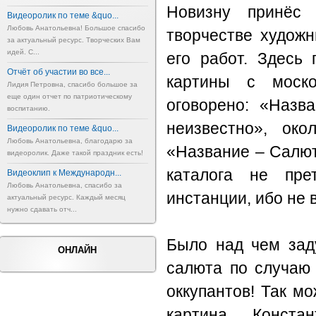
Новизну принёс
Видеоролик по теме &quo...
Любовь Анатольевна! Большое спасибо
творчестве художн
за актуальный ресурс. Творческих Вам
идей. С...
его работ. Здесь
Отчёт об участии во все...
картины с моск
Лидия Петровна, спасибо большое за
еще один отчет по патриотическому
оговорено: «Назв
воспитанию.
неизвестно», око
Видеоролик по теме &quo...
Любовь Анатольевна, благодарю за
«Название – Салют
видеоролик. Даже такой праздник есть!
каталога не пре
Видеоклип к Международн...
Любовь Анатольевна, спасибо за
инстанции, ибо не 
актуальный ресурс. Каждый месяц
нужно сдавать отч...
Было над чем заду
ОНЛАЙН
салюта по случаю
оккупантов! Так м
картина Конста