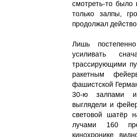
смотреть-то было 
только залпы, гр
продолжал действо
Лишь постепенн
усиливать сна
трассирующими пу
ракетным фейе
фашистской Герман
30-ю залпами и
выглядели и фейер
световой шатёр н
лучами 160 пр
кинохронике вид