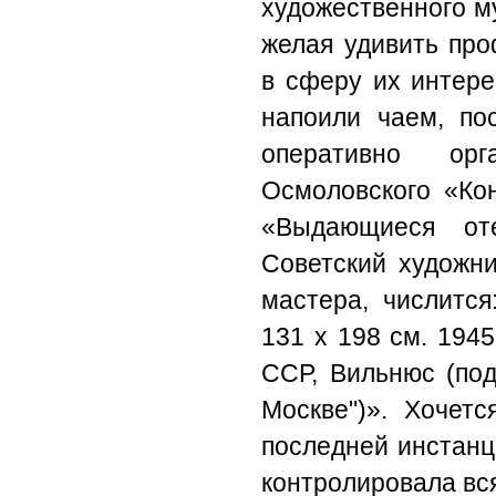
художественного м
желая удивить пр
в сферу их интере
напоили чаем, по
оперативно ор
Осмоловского «Ко
«Выдающиеся оте
Советский художник
мастера, числится
131 х 198 см. 194
ССР, Вильнюс (по
Москве")». Хочетс
последней инстанц
контролировала вс