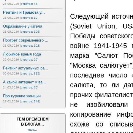
25.06.2026 (
ответов: 44
)
Рейтинг и Грамота у...
Следующий источни
21.06.2026 (
ответов: 10
)
(Soviet Union, U
Образование учителя
21.05.2026 (
ответов: 195
)
Победы советског
Портрет современного ...
войне 1941-1945 
21.05.2026 (
ответов: 102
)
Любимое время года
марка "Салют По
22.04.2026 (
ответов: 26
)
"Москва салютует"
Рейтинг актуальных ра...
последнее число 
05.04.2026 (
ответов: 325
)
А какой интернет у ва...
салюта, то ли да
24.03.2026 (
ответов: 66
)
прочих филателист
Про курение женщин
23.02.2026 (
ответов: 248
)
не изобиловали 
копирование инф
ТЕМ ВРЕМЕНЕМ
схоже со списыв
В БЛОГАХ...
еще...