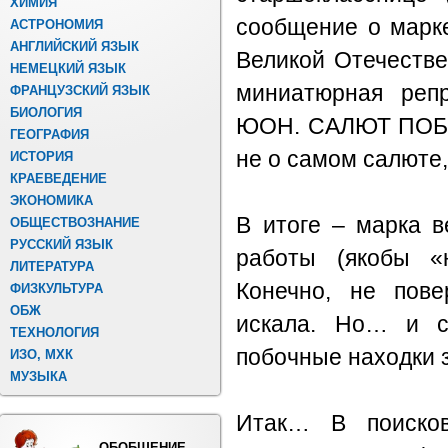
ХИМИЯ
сообщение о марк
АСТРОНОМИЯ
АНГЛИЙСКИЙ ЯЗЫК
Великой Отечестве
НЕМЕЦКИЙ ЯЗЫК
миниатюрная репр
ФРАНЦУЗСКИЙ ЯЗЫК
БИОЛОГИЯ
ЮОН. САЛЮТ ПОБЕ
ГЕОГРАФИЯ
не о самом салюте,
ИСТОРИЯ
КРАЕВЕДЕНИЕ
ЭКОНОМИКА
В итоге – марка в
ОБЩЕСТВОЗНАНИЕ
РУССКИЙ ЯЗЫК
работы (якобы «
ЛИТЕРАТУРА
Конечно, не пове
ФИЗКУЛЬТУРА
ОБЖ
искала. Но… и с
ТЕХНОЛОГИЯ
побочные находки з
ИЗО, МХК
МУЗЫКА
Итак… В поисков
ОБОБЩЕНИЕ