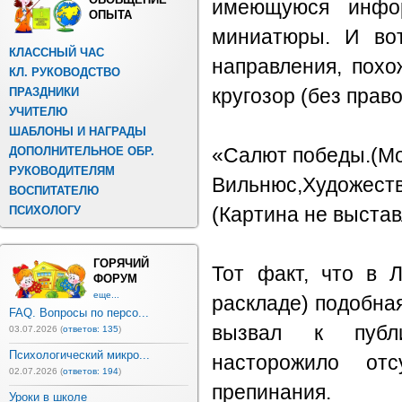
имеющуюся инфо
ОПЫТА
миниатюры. И вот
КЛАССНЫЙ ЧАС
направления, похо
КЛ. РУКОВОДСТВО
ПРАЗДНИКИ
кругозор (без право
УЧИТЕЛЮ
ШАБЛОНЫ И НАГРАДЫ
ДОПОЛНИТЕЛЬНОЕ ОБР.
«Салют победы.(Мо
РУКОВОДИТЕЛЯМ
Вильнюс,Художест
ВОСПИТАТЕЛЮ
ПСИХОЛОГУ
(Картина не выстав
ГОРЯЧИЙ
Тот факт, что в 
ФОРУМ
еще...
раскладе) подобная
FAQ. Вопросы по персо...
вызвал к публ
03.07.2026 (
ответов: 135
)
Психологический микро...
насторожило отс
02.07.2026 (
ответов: 194
)
препинания.
Уроки в школе