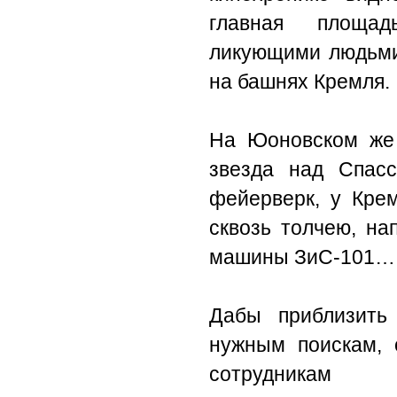
главная площа
ликующими людьми
на башнях Кремля.
На Юоновском же 
звезда над Спас
фейерверк, у Крем
сквозь толчею, на
машины ЗиС-101…
Дабы приблизить
нужным поискам, 
сотрудникам Д