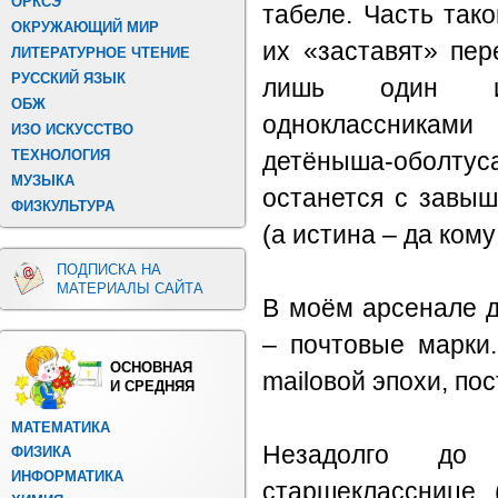
ОРКСЭ
табеле. Часть тако
ОКРУЖАЮЩИЙ МИР
их «заставят» пер
ЛИТЕРАТУРНОЕ ЧТЕНИЕ
РУССКИЙ ЯЗЫК
лишь один из
ОБЖ
одноклассниками
ИЗО ИСКУССТВО
ТЕХНОЛОГИЯ
детёныша-оболт
МУЗЫКА
останется с завы
ФИЗКУЛЬТУРА
(а истина – да кому
ПОДПИСКА НА
МАТЕРИАЛЫ САЙТА
В моём арсенале 
– почтовые марки
ОСНОВНАЯ
mailовой эпохи, по
И СРЕДНЯЯ
МАТЕМАТИКА
Незадолго до
ФИЗИКА
ИНФОРМАТИКА
старшекласснице 